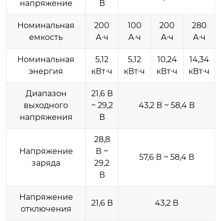
напряжение
В
Номинальная
200
100
200
280
емкость
А·ч
А·ч
А·ч
А·ч
Номинальная
5,12
5,12
10,24
14,34
энергия
кВт·ч
кВт·ч
кВт·ч
кВт·ч
Диапазон
21,6 В
выходного
~ 29,2
43,2 В ~ 58,4 В
напряжения
В
28,8
Напряжение
В ~
57,6 В ~ 58,4 В
заряда
29,2
В
Напряжение
21,6 В
43,2 В
отключения