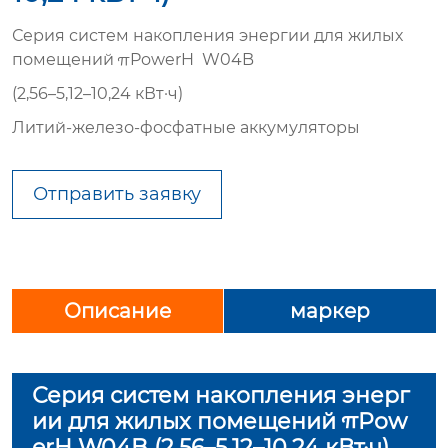
Серия систем накопления энергии для жилых
помещений πPowerH W04B
(2,56–5,12–10,24 кВт·ч)
Литий-железо-фосфатные аккумуляторы
Отправить заявку
Описание
маркер
Серия систем накопления энерг
ии для жилых помещений πPow
erH W04B (2,56–5,12–10,24 кВт·ч)