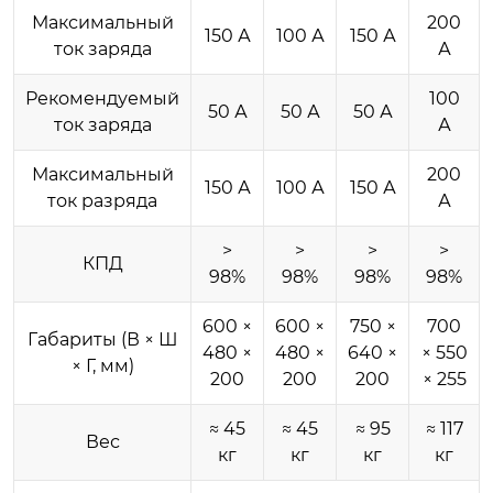
Максимальный
200
150 А
100 А
150 А
ток заряда
А
Рекомендуемый
100
50 А
50 А
50 А
ток заряда
А
Максимальный
200
150 А
100 А
150 А
ток разряда
А
>
>
>
>
КПД
98%
98%
98%
98%
600 ×
600 ×
750 ×
700
Габариты (В × Ш
480 ×
480 ×
640 ×
× 550
× Г, мм)
200
200
200
× 255
≈ 45
≈ 45
≈ 95
≈ 117
Вес
кг
кг
кг
кг