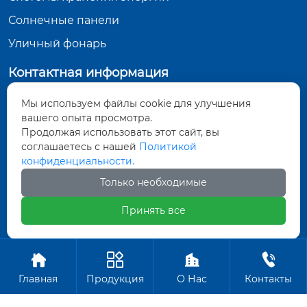
Солнечные панели
Уличный фонарь
Контактная информация
Китай, провинция Хунань, город Юэян, уезд
Мы используем файлы cookie для улучшения
Юэян, посёлок Жунцзявань, улица Синжунлу,
вашего опыта просмотра.
микрорайон Наньцзе, сетевой район №2, дом
Продолжая использовать этот сайт, вы
119, 4-й этаж
соглашаетесь с нашей
Политикой
2578332559@qq.com
конфиденциальности.
+86-730-7653175
Только необходимые
+86-13548904014
Принять все
Авторское право©ООО Хунань Бохао Новая Энер




гетика
Главная
Продукция
О Нас
Контакты