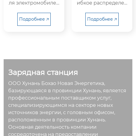
ля электромобилей
ибкое распределен
Сян Бохао 7,4/22 кВт
ие мощности, обесп
— удобная зарядка
ечивающее зарядку
Подробнее 🡥
Подробнее 🡥
дома
различных типов эл
ектромобилей, вкл
ючая транспортные
средства со сверхб
ыстрой зарядкой.
Зарядная станция
ООО Хунань Бохао Новая Энергетика,
базирующаяся в провинции Хунань, является
профессиональным поставщиком услуг,
специализирующимся на секторе новых
источников энергии, с головным офисом,
расположенным в провинции Хунань.
Основная деятельность компании
сосредоточена на предоставлении