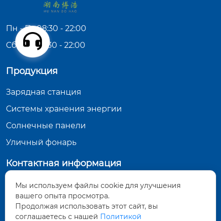
Пн - Пт:08:30 - 22:00
Сб - Вс:09:30 - 22:00
Продукция
Зарядная станция
Системы хранения энергии
Солнечные панели
Уличный фонарь
Контактная информация
Китай, провинция Хунань, город Юэян, уезд
Мы используем файлы cookie для улучшения
Юэян, посёлок Жунцзявань, улица Синжунлу,
вашего опыта просмотра.
микрорайон Наньцзе, сетевой район №2, дом
Продолжая использовать этот сайт, вы
119, 4-й этаж
соглашаетесь с нашей
Политикой