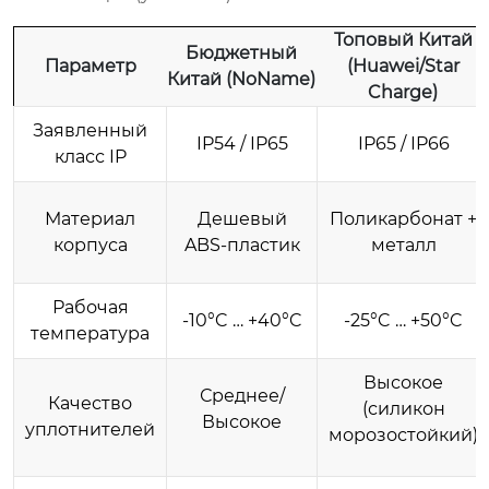
Топовый Китай
Бюджетный
Параметр
(Huawei/Star
Китай (NoName)
Charge)
Заявленный
IP54 / IP65
IP65 / IP66
класс IP
Материал
Дешевый
Поликарбонат +
корпуса
ABS-пластик
металл
Рабочая
-10°C … +40°C
-25°C … +50°C
температура
Высокое
Среднее/
Качество
(силикон
Высокое
уплотнителей
морозостойкий)