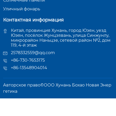
Солнечные панели
Уличный фонарь
Контактная информация
Китай, провинция Хунань, город Юэян, уезд
Юэян, посёлок Жунцзявань, улица Синжунлу,
микрорайон Наньцзе, сетевой район №2, дом
119, 4-й этаж
2578332559@qq.com
+86-730-7653175
+86-13548904014
Авторское право©ООО Хунань Бохао Новая Энер
гетика