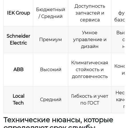
Доступность
П
Бюджетный
IEK Group
запчастей и
фун
/ Средний
сервиса
базо
Умное
Высо
Schneider
Премиум
управление и
сл
Electric
дизайн
на
Климатическая
Конс
ABB
Высокий
стойкость и
ин
долговечность
Нест
Local
Гибкость и учет
Средний
каче
Tech
по ГОСТ
п
Технические нюансы, которые
определяют срок службы