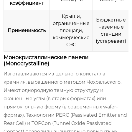
коэффициент
Крыши,
Бюджетные
ограниченные
наземные
Применимость
площади,
станции
коммерческие
(устаревает)
СЭС
Монокристаллические панели
(Monocrystalline)
Изготавливаются из цельного кристалла
кремния, выращенного методом Чохральского.
Имеют однородную темную структуру и
скошенные углы (в старых форматах) или
прямоугольную форму (в современных wafer-
формах). Технологии PERC (Passivated Emitter and
Rear Cell) и TOPCon (Tunnel Oxide Passivated
Contact) позволили значительно повысить их