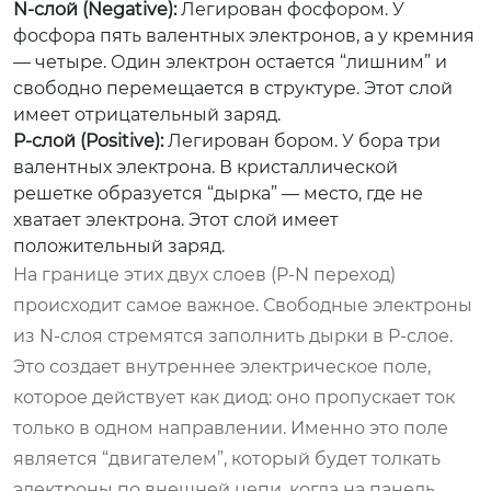
N-слой (Negative):
Легирован фосфором. У
фосфора пять валентных электронов, а у кремния
— четыре. Один электрон остается “лишним” и
свободно перемещается в структуре. Этот слой
имеет отрицательный заряд.
P-слой (Positive):
Легирован бором. У бора три
валентных электрона. В кристаллической
решетке образуется “дырка” — место, где не
хватает электрона. Этот слой имеет
положительный заряд.
На границе этих двух слоев (P-N переход)
происходит самое важное. Свободные электроны
из N-слоя стремятся заполнить дырки в P-слое.
Это создает внутреннее электрическое поле,
которое действует как диод: оно пропускает ток
только в одном направлении. Именно это поле
является “двигателем”, который будет толкать
электроны по внешней цепи, когда на панель