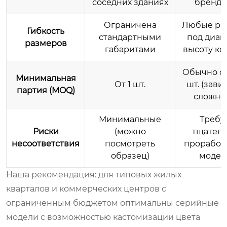
соседних зданиях
брендб
Ограничена
Любые ра
Гибкость
стандартными
под диам
размеров
габаритами
высоту к
Обычно от
Минимальная
От 1 шт.
шт. (зави
партия (MOQ)
сложно
Минимальные
Требу
Риски
(можно
тщател
несоответствия
посмотреть
проработ
образец)
модел
Наша рекомендация: для типовых жилых
кварталов и коммерческих центров с
ограниченным бюджетом оптимальны серийные
модели с возможностью кастомизации цвета