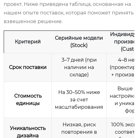
проект. Ниже приведена таблица, основанная на
нашем опыте поставок, которая поможет принять
взвешенное решение.
Индивиду
Серийные модели
Критерий
произво
(Stock)
(Custo
3–7 дней (при
4–8 не
Срок поставки
наличии на
(проектир
складе)
+ произво
Выше и
На 30–50% ниже
Стоимость
настройки
за счет
единицы
и уника
масштабирования
фор
Низкая, риск
100% экск
Уникальность
повторения в
соответ
дизайна