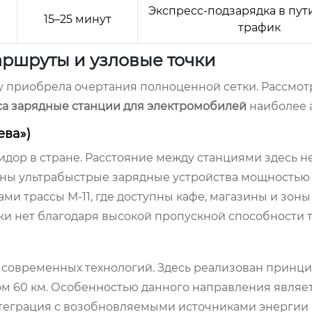
Экспресс-подзарядка в пут
15–25 минут
трафик
аршруты и узловые точки
ду приобрела очертания полноценной сетки. Рассмо
са зарядные станции для электромобилей
наиболее а
ева»)
ор в стране. Расстояние между станциями здесь н
ы ультрабыстрые зарядные устройства мощностью от
и трассы М-11, где доступны кафе, магазины и зоны
и нет благодаря высокой пропускной способности т
 современных технологий. Здесь реализован принц
ом 60 км. Особенностью данного направления являе
теграция с возобновляемыми источниками энергии 