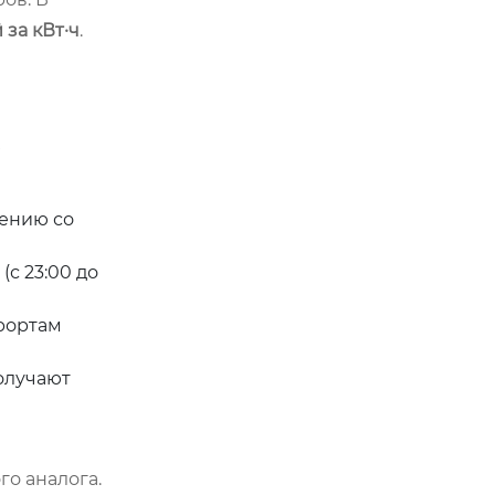
 за кВт·ч
.
нению со
с 23:00 до
урортам
олучают
о аналога.