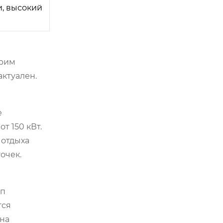
и, высокий
трим
ктуален.
е
 150 кВт.
 отдыха
очек.
ип
тся
на