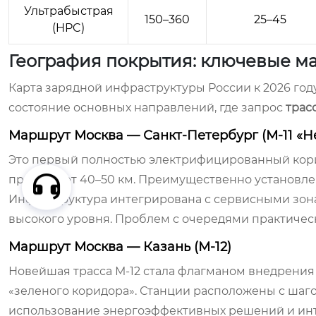
Ультрабыстрая
150–360
25–45
(HPC)
География покрытия: ключевые м
Карта зарядной инфраструктуры России к 2026 го
состояние основных направлений, где запрос
трас
Маршрут Москва — Санкт-Петербург (М-11 «Н
Это первый полностью электрифицированный корид
превышает 40–50 км. Преимущественно установлен
Инфраструктура интегрирована с сервисными зонам
высокого уровня. Проблем с очередями практическ
Маршрут Москва — Казань (М-12)
Новейшая трасса М-12 стала флагманом внедрения
«зеленого коридора». Станции расположены с шаг
использование энергоэффективных решений и ин