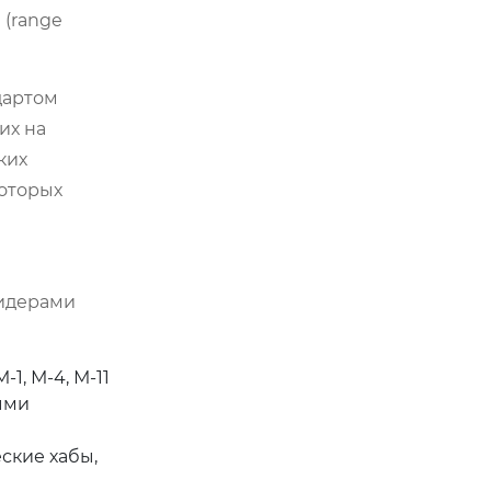
 (range
дартом
их на
ких
оторых
Лидерами
, М-4, М-11
ыми
ские хабы,