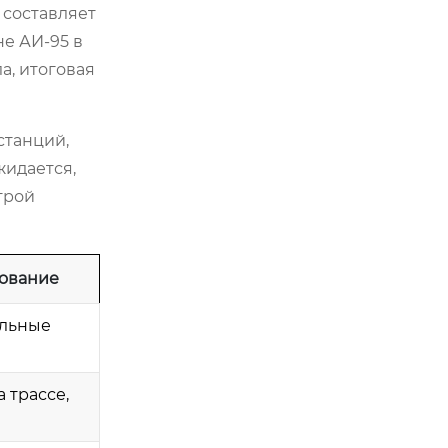
 составляет
не АИ-95 в
а, итоговая
станций,
жидается,
трой
ование
ельные
 трассе,