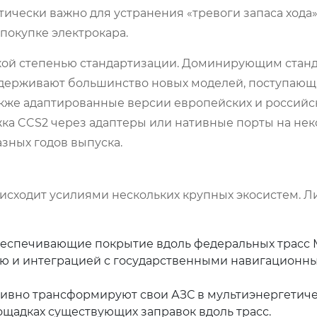
ически важно для устранения «тревоги запаса хода»
 покупке электрокара.
окой степенью стандартизации. Доминирующим стан
оддерживают большинство новых моделей, поступающ
а также адаптированные версии европейских и российс
ка CCS2 через адаптеры или нативные порты на нек
азных годов выпуска.
исходит усилиями нескольких крупных экосистем. 
еспечивающие покрытие вдоль федеральных трасс М-1
тью и интеграцией с государственными навигационн
ивно трансформируют свои АЗС в мультиэнергетиче
щадках существующих заправок вдоль трасс.