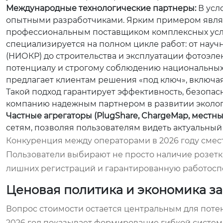
Международные технологические партнеры:
В усл
опытными разработчиками. Ярким примером явл
профессиональным поставщиком комплексных услу
специализируется на полном цикле работ: от науч
(НИОКР) до строительства и эксплуатации фотоэл
потенциалу и строгому соблюдению национальных 
предлагает клиентам решения «под ключ», включа
Такой подход гарантирует эффективность, безопас
компанию надежным партнером в развитии экологи
Частные агрегаторы (PlugShare, ChargeMap, местн
сетям, позволяя пользователям видеть актуальный
Конкуренция между операторами в 2026 году смест
Пользователи выбирают не просто наличие розетк
лишних регистраций и гарантированную работосп
Ценовая политика и экономика зар
Вопрос стоимости остается центральным для поте
2026 год показывает формирование гибкой систем