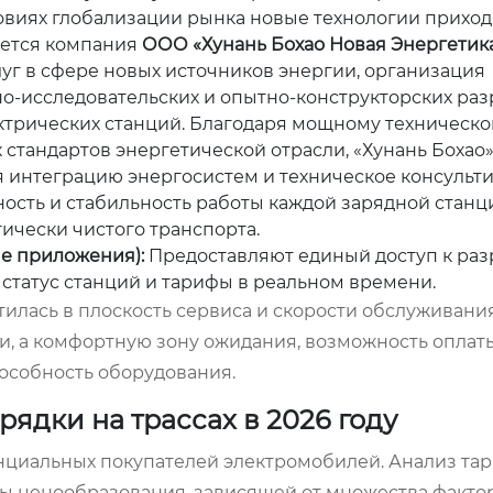
овиях глобализации рынка новые технологии приход
яется компания
ООО «Хунань Бохао Новая Энергетик
г в сфере новых источников энергии, организация
но-исследовательских и опытно-конструкторских раз
ектрических станций. Благодаря мощному техническ
стандартов энергетической отрасли, «Хунань Бохао
я интеграцию энергосистем и техническое консульт
ность и стабильность работы каждой зарядной станц
чески чистого транспорта.
ые приложения):
Предоставляют единый доступ к ра
 статус станций и тарифы в реальном времени.
илась в плоскость сервиса и скорости обслуживания
и, а комфортную зону ожидания, возможность оплат
особность оборудования.
ядки на трассах в 2026 году
нциальных покупателей электромобилей. Анализ та
ы ценообразования, зависящей от множества фактор