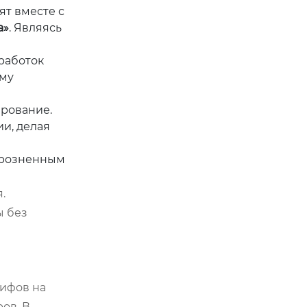
ят вместе с
а»
. Являясь
работок
ому
»
ирование.
ии, делая
зрозненным
.
ы без
рифов на
ов. В