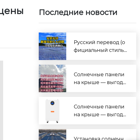
 цены
Последние новости
Русский перевод (о
фициальный стиль,
под презентацию/и
нформационные бр
ошюры)
Солнечные панели
на крыше — выгода
на все случаи жизн
и!
Солнечные панели
на крыше — выгода
на все случаи жизн
и!
Установка солнечн