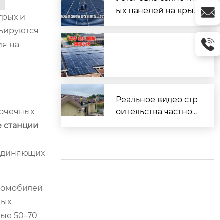
ых панелей на кры
трых и
шу из профнастила
рьируются
(металлочерепицы)
ия на
Реальное видео стр
точечных
оительства частног
о дома
е станции
оединяющих
тромобилей
ных
дые 50–70