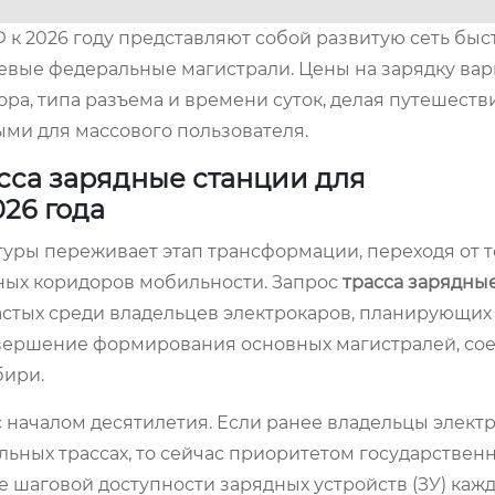
 к 2026 году представляют собой развитую сеть быс
евые федеральные магистрали. Цены на зарядку ва
тора, типа разъема и времени суток, делая путешеств
ми для массового пользователя.
сса зарядные станции для
26 года
уры переживает этап трансформации, переходя от 
ных коридоров мобильности. Запрос
трасса зарядны
астых среди владельцев электрокаров, планирующих
завершение формирования основных магистралей, с
бири.
 началом десятилетия. Если ранее владельцы элек
ьных трассах, то сейчас приоритетом государствен
 шаговой доступности зарядных устройств (ЗУ) каж