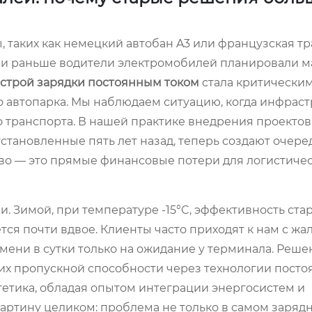
 таких как немецкий автобан A3 или французская тра
сли раньше водители электромобилей планировали 
ыстрой зарядки постоянным током
стала критически
го автопарка. Мы наблюдаем ситуацию, когда инфраст
о транспорта. В нашей практике внедрения проекто
 установленные пять лет назад, теперь создают очер
ство — это прямые финансовые потери для логистиче
 Зимой, при температуре -15°C, эффективность ста
ся почти вдвое. Клиенты часто приходят к нам с жал
емени в сутки только на ожидание у терминала. Реш
 их пропускной способности через технологии посто
етика, обладая опытом интеграции энергосистем и
картину целиком: проблема не только в самом заряд