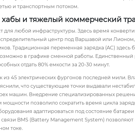
 сетью и транспортным потоком.
 хабы и тяжелый коммерческий тр
т для любой инфраструктуры. Здесь время конверти
распределительный центр под Варшавой или Лионом,
ков. Традиционная переменная зарядка (AC) здесь б
невозможно в графике сменной работы. Единственный
обных отдать 80% емкости за 20-30 минут.
к из 45 электрических фургонов последней мили. В
ыяснили, что существующие точки выдавали нестаби
трех машин. Внедрение специализированных решен
 мощности позволило сократить время цикла зарядк
борудования адаптироваться под состояние батареи
связи BMS (Battery Management System) позволяют
ном токе.