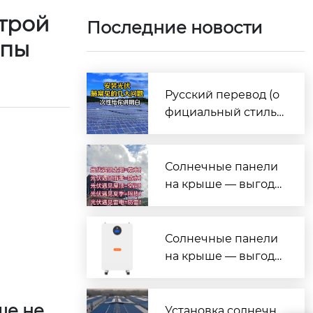
трой
Последние новости
опы
Русский перевод (о
фициальный стиль,
под презентацию/и
нформационные бр
ошюры)
Солнечные панели
на крыше — выгода
на все случаи жизн
и!
Солнечные панели
на крыше — выгода
на все случаи жизн
и!
ше не
Установка солнечн