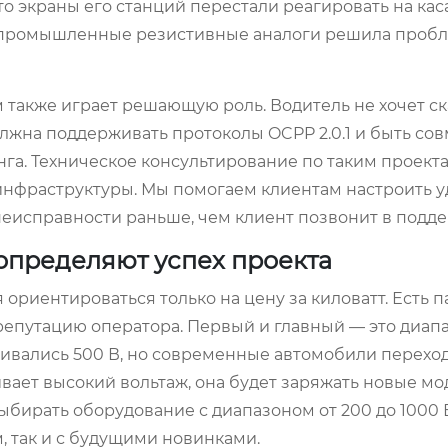
то экраны его станций перестали реагировать на ка
а промышленные резистивные аналоги решила пробл
также играет решающую роль. Водитель не хочет ск
лжна поддерживать протоколы OCPP 2.0.1 и быть со
. Техническое консультирование по таким проекта
T-инфраструктуры. Мы помогаем клиентам настроить 
неисправности раньше, чем клиент позвонит в подде
определяют успех проекта
ориентироваться только на цену за киловатт. Есть 
репутацию оператора. Первый и главный — это диап
ивались 500 В, но современные автомобили переход
вает высокий вольтаж, она будет заряжать новые мо
бирать оборудование с диапазоном от 200 до 1000 В
, так и с будущими новинками.