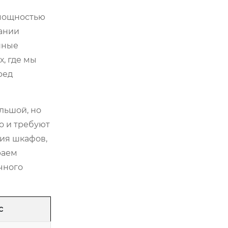
 мощностью
пании
нные
, где мы
ред
льшой, но
о и требуют
ия шкафов,
раем
чного
с