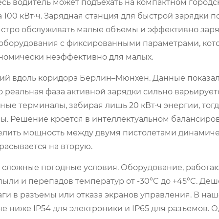
есь водитель может подъехать на компактном город
а 100 кВт·ч. Зарядная станция для быстрой зарядки 
быстро обслуживать малые объемы и эффективно зар
 оборудования с фиксированными параметрами, кот
ономически неэффективно для малых.
ий вдоль коридора Берлин–Мюнхен. Данные показал
о реальная фаза активной зарядки сильно варьирует
е терминалы, забирая лишь 20 кВт·ч энергии, тогд
емы. Решение кроется в интеллектуальном балансиро
елить мощность между двумя пистолетами динамиче
расывается на вторую.
 сложные погодные условия. Оборудование, работа
 пыли и перепадов температур от -30°C до +45°C. Де
аги в разъемы или отказа экранов управления. В на
е ниже IP54 для электроники и IP65 для разъемов. О