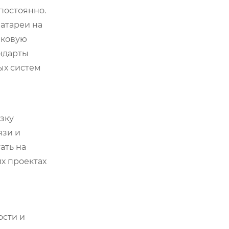
 постоянно.
батареи на
иковую
ндарты
ых систем
зку
язи и
ать на
х проектах
ости и