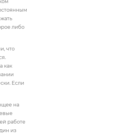
ском
постоянным
яжать
орое либо
и, что
ся.
а как
вании
ски. Если
ющее на
шевые
шей работе
дин из