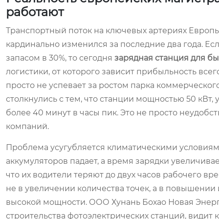
работают
Транспортный поток на ключевых артериях Европы,
кардинально изменился за последние два года. Е
запасом в 30%, то сегодня
зарядная станция для б
логистики, от которого зависит прибыльность все
просто не успевает за ростом парка коммерческог
столкнулись с тем, что станции мощностью 50 кВт,
более 40 минут в часы пик. Это не просто неудоб
компаний.
Проблема усугубляется климатическими условиями.
аккумуляторов падает, а время зарядки увеличивает
что их водители теряют до двух часов рабочего вр
не в увеличении количества точек, а в повышении
высокой мощности. ООО Хунань Бохао Новая Энерг
строительства фотоэлектрических станций, видит 