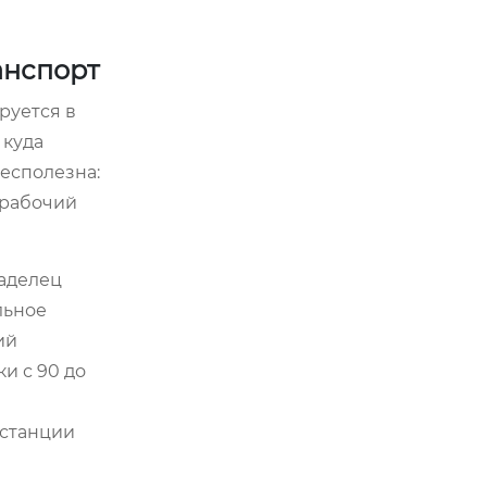
анспорт
руется в
 куда
есполезна:
 рабочий
ладелец
льное
ий
и с 90 до
 станции