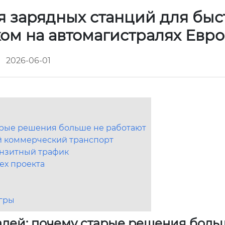
 зарядных станций для быс
ком на автомагистралях Евр
2026-06-01
арые решения больше не работают
й коммерческий транспорт
анзитный трафик
ех проекта
игры
алей: почему старые решения боль