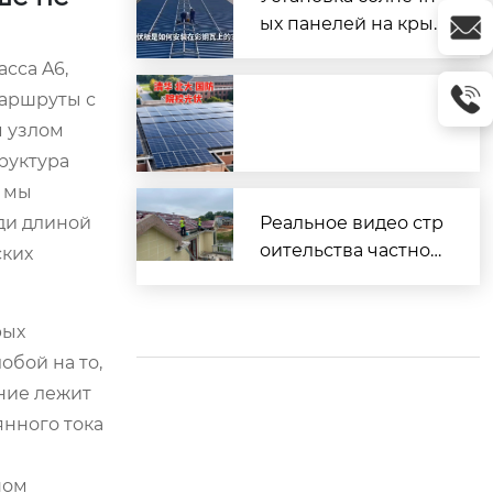
ых панелей на кры
шу из профнастила
сса A6,
(металлочерепицы)
маршруты с
м узлом
руктура
в мы
еди длиной
Реальное видео стр
оительства частног
ских
о дома
рых
обой на то,
ение лежит
янного тока
ном