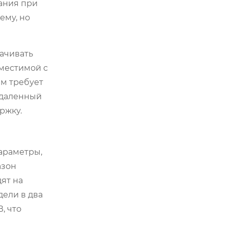
сания при
ему, но
ачивать
вместимой с
м требует
удаленный
ржку.
параметры,
азон
ят на
дели в два
, что