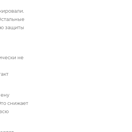
кировали.
 Остальные
ию защиты
ически не
такт
мену
Это снижает
 всю