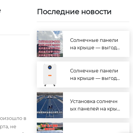
е
Последние новости
Солнечные панели
на крыше — выгода
на все случаи жизн
и!
Солнечные панели
на крыше — выгода
на все случаи жизн
и!
Установка солнечн
ых панелей на кры
шу из профнастила
роизошло в
(металлочерепицы)
рта, не