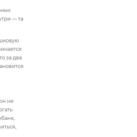
рных
утри — та
ошковую
чинается
о за два
тановится
он не
ргать
рбанк,
иться,