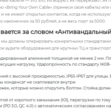
ые кабели — это зло. Их воруют, их перерезают, их п
 «Bring Your Own Cable» (принеси свой кабель) или
и не имеют открытых контактов, когда не используют
наконечник за 50 рублей, а не весь порт за 5000.
ывается за словом «Антивандальны
 мы должны оперировать конкретными стандартами,
ри аудите оборудования для крупных ТЦ и транспорт
одированный алюминий толщиной не менее 2 мм. Пл
есущих нагрузку. Ударопрочность по стандарту IK08-
й с высокой проходимостью, IP65-IP67 для улицы. 
ы конденсат не скапливался внутри.
ожек, которые можно открутить болтом. Стойка долж
ой от короткого замыкания (КЗ), перегрузки по току
 (PD 3.0, QC 4.0) с автоматическим согласованием н