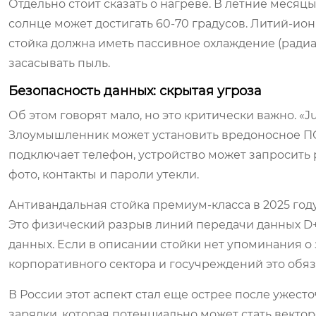
Отдельно стоит сказать о нагреве. В летние месяц
солнце может достигать 60-70 градусов. Литий-ио
стойка должна иметь пассивное охлаждение (радиа
засасывать пыль.
Безопасность данных: скрытая угроза
Об этом говорят мало, но это критически важно. «Ju
Злоумышленник может установить вредоносное ПО
подключает телефон, устройство может запросить
фото, контакты и пароли утекли.
Антивандальная стойка премиум-класса в 2025 году
Это физический разрыв линий передачи данных D+ и
данных. Если в описании стойки нет упоминания о з
корпоративного сектора и госучреждений это обяз
В России этот аспект стал еще острее после ужест
зарядки, которая потенциально может стать векто