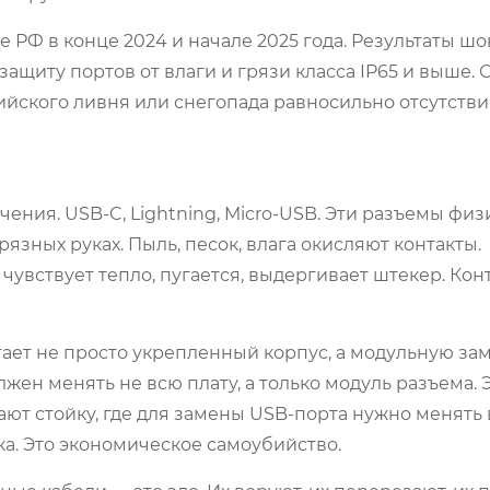
 РФ в конце 2024 и начале 2025 года. Результаты шо
ащиту портов от влаги и грязи класса IP65 и выше.
ссийского ливня или снегопада равносильно отсутств
ения. USB-C, Lightning, Micro-USB. Эти разъемы физ
зных руках. Пыль, песок, влага окисляют контакты.
чувствует тепло, пугается, выдергивает штекер. Кон
ет не просто укрепленный корпус, а модульную за
лжен менять не всю плату, а только модуль разъема. 
ают стойку, где для замены USB-порта нужно менять
а. Это экономическое самоубийство.