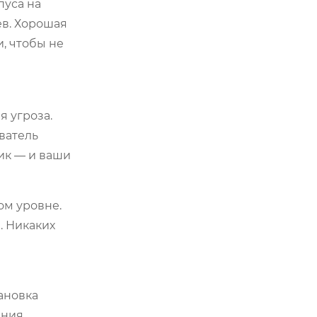
пуса на
ев. Хорошая
, чтобы не
я угроза.
ватель
ик — и ваши
ом уровне.
. Никаких
ановка
ния.