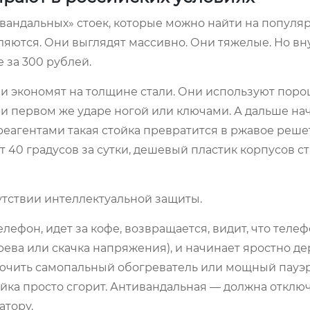
вандальных» стоек, которые можно найти на популя
ляются. Они выглядят массивно. Они тяжелые. Но вн
 за 300 рублей.
и экономят на толщине стали. Они используют пор
при первом же ударе ногой или ключами. А дальше на
реагентами такая стойка превратится в ржавое решет
т 40 градусов за сутки, дешевый пластик корпусов с
сутствии интеллектуальной защиты.
лефон, идет за кофе, возвращается, видит, что телеф
рева или скачка напряжения), и начинает яростно де
дключить самопальный обогреватель или мощный пауэ
йка просто сгорит. Антивандальная — должна отключ
атору.