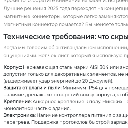
Кроме того, обратите внимание на кабели. Встроенн
Лучшие решения 2025 года переходят на концепцию
магнитные коннекторы, которые легко заменяются 
Магнитный коннектор ломается? Вы меняете только 
Технические требования: что скр
Когда мы говорим об антивандальном исполнении,
ощущениями. Вот чек-лист, который я использую п
Корпус:
Нержавеющая сталь марки AISI 304 или ан
допустим только для декоративных элементов, не н
(выдерживает удар энергией до 20 Джоулей).
Защита от влаги и пыли:
Минимум IP54 для помещени
наличие дренажных отверстий внизу корпуса, чтоб
Крепление:
Анкерное крепление к полу. Никаких н
монолитной частью здания.
Электроника:
Наличие контроллера питания с защит
перегрева. Поддержка протоколов быстрой зарядки