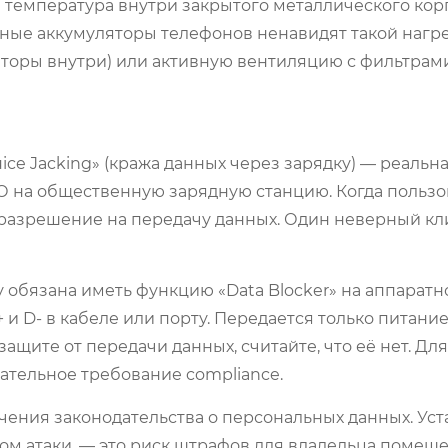
ы температура внутри закрытого металлического кор
нные аккумуляторы телефонов ненавидят такой нагр
торы внутри) или активную вентиляцию с фильтрами
ice Jacking» (кража данных через зарядку) — реальна
 на общественную зарядную станцию. Когда пользо
 разрешение на передачу данных. Один неверный кл
 обязана иметь функцию «Data Blocker» на аппаратн
 D- в кабеле или порту. Передается только питание
ащите от передачи данных, считайте, что её нет. Для
ательное требование compliance.
очения законодательства о персональных данных. Уст
ром атаки, — это риск штрафов для владельца помеще