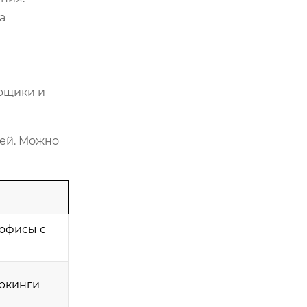
а
орщики и
лей. Можно
офисы с
оркинги