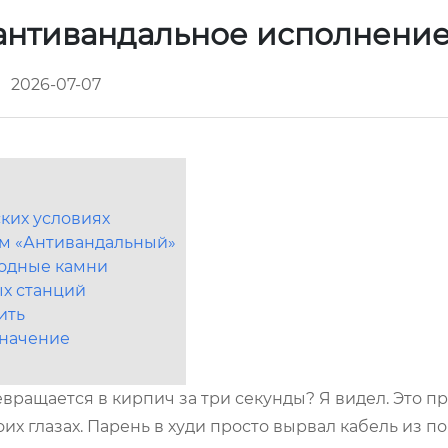
 антивандальное исполнени
2026-07-07
ких условиях
вом «Антивандальный»
водные камни
ых станций
ить
значение
евращается в кирпич за три секунды? Я видел. Это п
х глазах. Парень в худи просто вырвал кабель из по