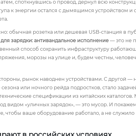
атем, споткнувшись о провод, дернул всю конструкц
ступа к энергии остался с дымящимся устройством и 
та.
сно: обычная розетка или дешевая USB-станция в п
 для зарядки: антивандальное исполнение
— это не 
твенный способ сохранить инфраструктуру работаю
пряжения, морозы на улице и, будем честны, челове
стороны, рынок наводнен устройствами. С другой — н
сезона или ночного рейда подростков, стало задаче
ь технические спецификации из китайских каталогов.
од видом «уличных зарядок», — это мусор. И покажем
ите, чтобы ваше оборудование работало, а не служил
рают в российских условиях