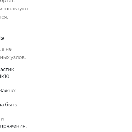
ортят.
 используют
ся.
й»
 а не
ных узлов.
астик
IK10
Важно:
на быть
 и
апряжения.