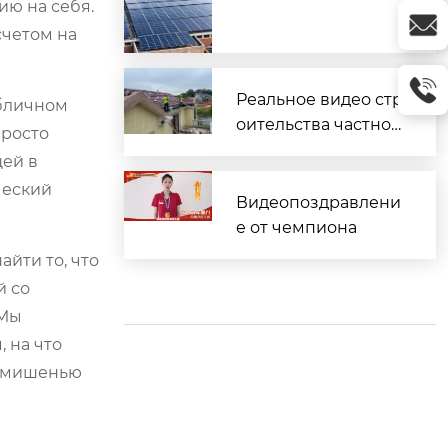
ию на себя.
счетом на
Реальное видео стр
убличном
оительства частног
просто
о дома
щей в
ческий
Видеопоздравлени
е от чемпиона
айти то, что
й со
 Мы
, на что
о мишенью