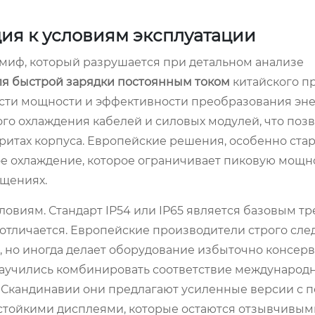
ия к условиям эксплуатации
 миф, который разрушается при детальном анализе
ля быстрой зарядки постоянным током
китайского п
ости мощности и эффективности преобразования эне
о охлаждения кабелей и силовых модулей, что поз
аритах корпуса. Европейские решения, особенно ста
ое охлаждение, которое ограничивает пиковую мощн
ещениях.
ловиям. Стандарт IP54 или IP65 является базовым т
 отличается. Европейские производители строго сле
ь, но иногда делает оборудование избыточно консер
 научились комбинировать соответствие междунаро
и Скандинавии они предлагают усиленные версии с 
тойкими дисплеями, которые остаются отзывчивыми