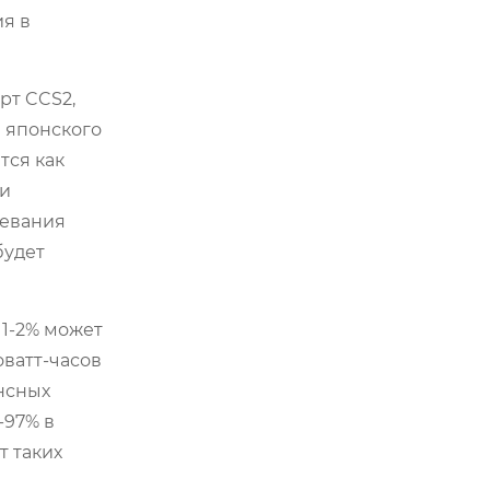
ия в
рт CCS2,
я японского
тся как
ми
ревания
будет
1-2% может
оватт-часов
нсных
-97% в
т таких