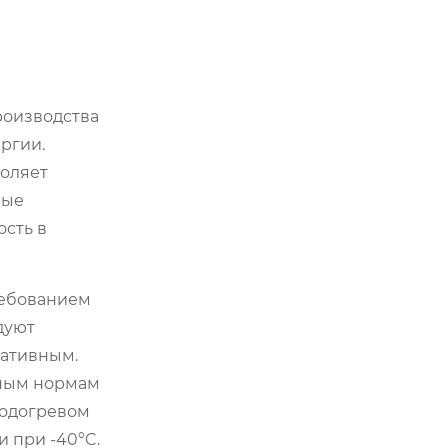
роизводства
ргии.
воляет
рые
ость в
ребованием
дуют
вативным.
дным нормам
подогревом
 при -40°C.