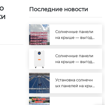
о
Последние новости
ки
Солнечные панели
на крыше — выгода
на все случаи жизн
и!
Солнечные панели
на крыше — выгода
на все случаи жизн
и!
Установка солнечн
ых панелей на кры
шу из профнастила
(металлочерепицы)