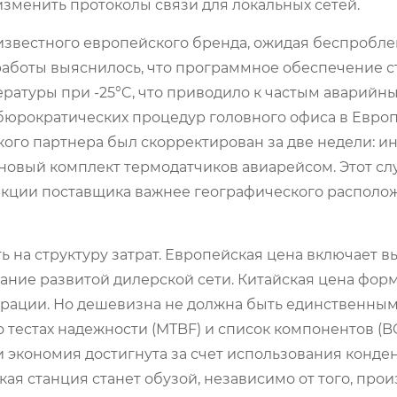
зменить протоколы связи для локальных сетей.
 известного европейского бренда, ожидая беспробл
 работы выяснилось, что программное обеспечение 
ратуры при -25°C, что приводило к частым аварийн
бюрократических процедур головного офиса в Европе
кого партнера был скорректирован за две недели: 
новый комплект термодатчиков авиарейсом. Этот сл
еакции поставщика важнее географического располо
 на структуру затрат. Европейская цена включает в
жание развитой дилерской сети. Китайская цена фор
грации. Но дешевизна не должна быть единственны
тестах надежности (MTBF) и список компонентов (B
и экономия достигнута за счет использования конде
ая станция станет обузой, независимо от того, про