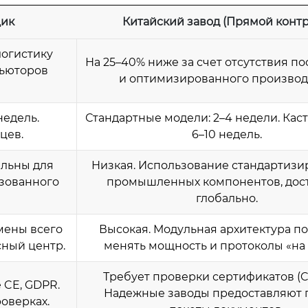
щик
Китайский завод (Прямой контр
логистику
На 25–40% ниже за счет отсутствия п
бьюторов
и оптимизированного производ
недель.
Стандартные модели: 2–4 недели. Кас
цев.
6–10 недель.
альны для
Низкая. Использование стандартиз
изованного
промышленных компонентов, дос
глобально.
мены всего
Высокая. Модульная архитектура п
сный центр.
менять мощность и протоколы «на 
Требует проверки сертификатов (CE
 CE, GDPR.
Надежные заводы предоставляют
оверках.