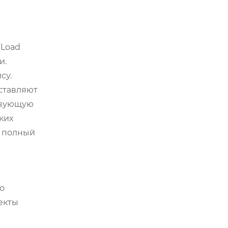
(Load
и.
су.
ставляют
ствующую
ких
а полный
о
екты