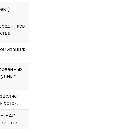
акт)
осредников
ства.
томизация:
ированных
тупных
озволяет
месте».
, EAC).
 полные