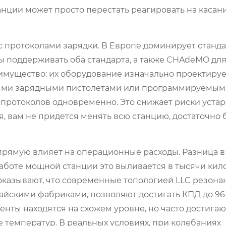
нции может просто перестать реагировать на касан
протоколами зарядки. В Европе доминирует станда
ны поддерживать оба стандарта, а также CHAdeMO дл
имущество: их оборудование изначально проектируе
нными зарядными пистолетами или программируемы
протоколов одновременно. Это снижает риски уста
я, вам не придется менять всю станцию, достаточно 
рямую влияет на операционные расходы. Разница в 
работе мощной станции это выливается в тысячи кил
оказывают, что современные топологией LLC резона
йскими фабриками, позволяют достигать КПД до 96
нты находятся на схожем уровне, но часто достигаю
е температур. В реальных условиях, при колебаниях