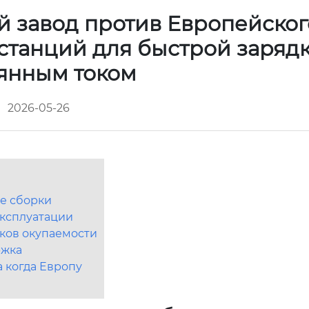
й завод против Европейског
станций для быстрой заряд
янным током
2026-05-26
ве сборки
эксплуатации
ков окупаемости
ржка
а когда Европу