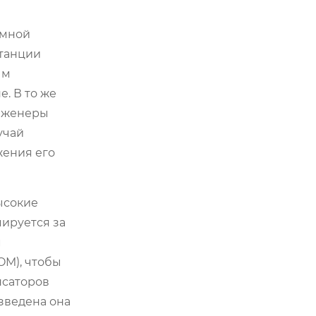
емной
станции
ым
. В то же
инженеры
учай
жения его
ысокие
мируется за
м
OM), чтобы
нсаторов
изведена она