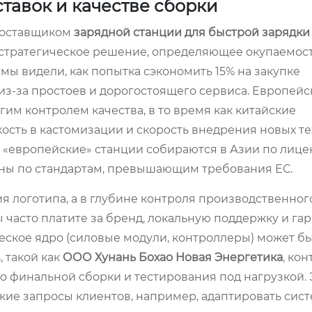
тавок и качестве сборки
поставщиком
зарядной станции для быстрой зарядки
а стратегическое решение, определяющее окупаемос
 мы видели, как попытка сэкономить 15% на закупке
из-за простоев и дорогостоящего сервиса. Европей
им контролем качества, в то время как китайские
сть в кастомизации и скорость внедрения новых те
 «европейские» станции собираются в Азии по лицен
ны по стандартам, превышающим требования ЕС.
я логотипа, а в глубине контроля производственног
ы часто платите за бренд, локальную поддержку и га
еское ядро (силовые модули, контроллеры) может б
 такой как
ООО Хунань Бохао Новая Энергетика
, ко
до финальной сборки и тестирования под нагрузкой. 
кие запросы клиентов, например, адаптировать сис