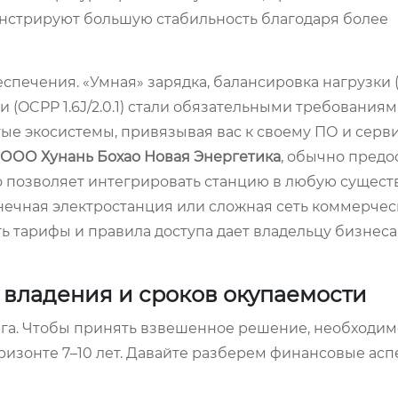
онстрируют большую стабильность благодаря более
спечения. «Умная» зарядка, балансировка нагрузки 
 (OCPP 1.6J/2.0.1) стали обязательными требованиям
е экосистемы, привязывая вас к своему ПО и серви
ООО Хунань Бохао Новая Энергетика
, обычно предо
то позволяет интегрировать станцию в любую суще
лнечная электростанция или сложная сеть коммерчес
ь тарифы и правила доступа дает владельцу бизнес
 владения и сроков окупаемости
рга. Чтобы принять взвешенное решение, необходим
оризонте 7–10 лет. Давайте разберем финансовые асп