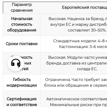
Параметр
Европейский постав
сравнения
Начальная
Высокая. Наценка за бренд, 
стоимость
внутри ЕС и маржу дистри
оборудования
составляет 30–50%.
Стандартные модели: 4–8 
Сроки поставки
Кастомизация: 3–6 меся
Стоимость
Высокая. Модули часто уник
запасных
бренда, доставка из централ
частей
склада ЕС.
Гибкость
Ограничена. Часто требует за
модернизации
блока или обращения в серви
Сертификация
Автоматическое соответствие
и соответствие
Минимальные риски при пр