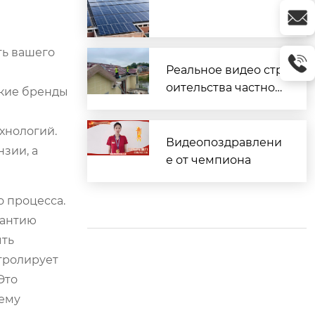
ть вашего
Реальное видео стр
оительства частног
ские бренды
о дома
хнологий.
Видеопоздравлени
зии, а
е от чемпиона
о процесса.
рантию
ыть
нтролирует
Это
тему