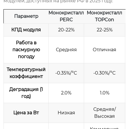
модулей, доступных на рынке РФ в 2025 году.
Монокристалл
Монокристалл
Параметр
PERC
TOPCon
КПД модуля
20-22%
22-25%
Работа в
пасмурную
Средняя
Отличная
погоду
Температурный
-0.35%/°C
-0.30%/°C
коэффициент
Деградация (1
2.0%
1.0%
год)
Средняя/
Цена за Вт
Низкая
Высокая