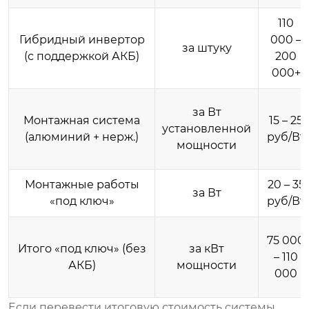
110
Гибридный инвертор
000 –
за штуку
(с поддержкой АКБ)
200
000+
за Вт
Монтажная система
15 – 25
установленной
(алюминий + нерж.)
руб/Вт
мощности
Монтажные работы
20 – 35
за Вт
«под ключ»
руб/Вт
75 000
Итого «под ключ» (без
за кВт
– 110
АКБ)
мощности
000
Если перевести итоговую стоимость системы