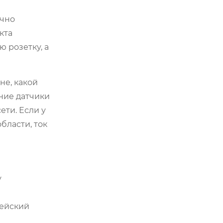
ычно
кта
 розетку, а
не, какой
ние датчики
ти. Если у
бласти, ток
у
пейский