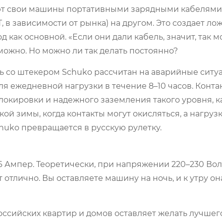
ют свои машины портативными зарядными кабелями
, в зависимости от рынка) на другом. Это создает ло
 как основной. «Если они дали кабель, значит, так м
можно
. Но можно ли так делать
постоянно
?
ь со штекером Schuko рассчитан на аварийные ситу
ля ежедневной нагрузки в течение 8–10 часов. Конта
окировки и надежного заземления такого уровня, к
й зимы, когда контакты могут окисляться, а нагрузк
huko превращается в русскую рулетку.
6 Ампер. Теоретически, при напряжении 220–230 Воль
т отлично. Вы оставляете машину на ночь, и к утру он
оссийских квартир и домов оставляет желать лучшего