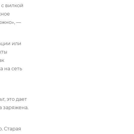
 с вилкой
жное
ожно», —
ации или
кты
ак
а на сеть
т, это дает
а заряжена.
. Старая