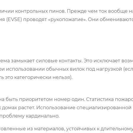
наличии контрольных пинов. Прежде чем ток вообще н
ция (EVSE) проводят «рукопожатие». Они обменивают
тема замыкает силовые контакты. Это исключает воз
и использовании обычных вилок под нагрузкой (есл
ь это категорически нельзя).
а быть приоритетом номер один. Статистика пожаро
х домах растет. Использование специализированной
у проблему кардинально.
отовленные из материалов, устойчивых к длительному