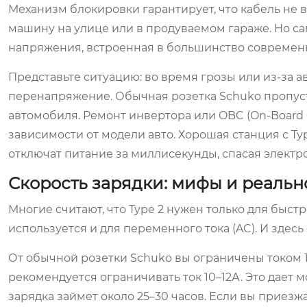
Механизм блокировки гарантирует, что кабель не в
машину на улице или в продуваемом гараже. Но са
напряжения, встроенная в большинство современн
Представьте ситуацию: во время грозы или из-за а
перенапряжение. Обычная розетка Schuko пропуст
автомобиля. Ремонт инвертора или OBC (On-Board C
зависимости от модели авто. Хорошая станция с T
отключат питание за миллисекунды, спасая элект
Скорость зарядки: мифы и реальн
Многие считают, что Type 2 нужен только для быстр
используется и для переменного тока (AC). И здес
От обычной розетки Schuko вы ограничены током 1
рекомендуется ограничивать ток 10–12А. Это дает м
зарядка займет около 25–30 часов. Если вы приезж