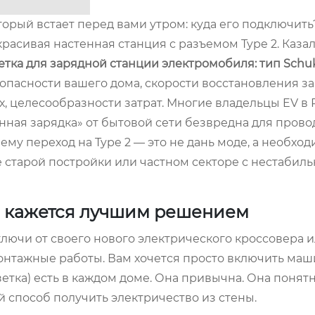
орый встает перед вами утром: куда его подключить
красивая настенная станция с разъемом Type 2. Казал
етка для зарядной станции электромобиля: тип Schu
зопасности вашего дома, скорости восстановления зап
, целесообразности затрат. Многие владельцы EV в 
нная зарядка» от бытовой сети безвредна для прово
чему переход на Type 2 — это не дань моде, а необход
 старой постройки или частном секторе с нестабил
o кажется лучшим решением
ключи от своего нового электрического кроссовера и
монтажные работы. Вам хочется просто включить маш
зетка) есть в каждом доме. Она привычна. Она понятн
 способ получить электричество из стены.