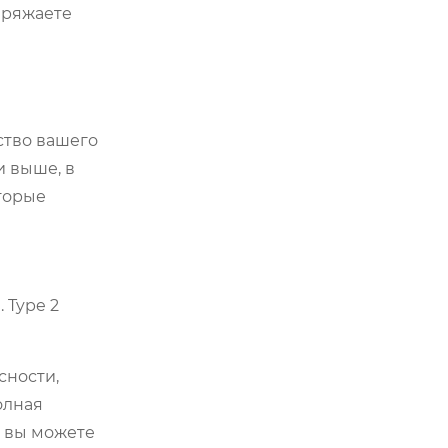
аряжаете
ство вашего
и выше, в
оторые
 Type 2
сности,
олная
, вы можете