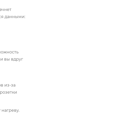
ачнет
ся данными:
можность
и вы вдруг
в из-за
 розетки
 нагреву.