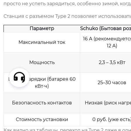
просто не успеть зарядиться, особенно зимой, когд
Станция с разъемом Type 2 позволяет использовать 
Параметр
Schuko (Бытовая роз
16 А (рекомендуется
Максимальный ток
12 А)
Мощность
2,3 – 3,5 кВт
Время зарядки (батарея 60
25–30 часов
кВт·ч)
Безопасность контактов
Низкая (риск нагр
Стоимость установки
0 руб. (уже есть
Как видно из таблицы, переход на Type 2 даже в од