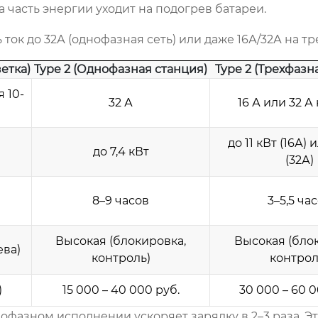
а часть энергии уходит на подогрев батареи.
ток до 32А (однофазная сеть) или даже 16А/32А на тре
етка)
Type 2 (Однофазная станция)
Type 2 (Трехфазн
 10-
32 А
16 А или 32 А
до 11 кВт (16А) 
до 7,4 кВт
(32А)
8–9 часов
3–5,5 ча
Высокая (блокировка,
Высокая (бло
ева)
контроль)
контрол
)
15 000 – 40 000 руб.
30 000 – 60 0
нофазном исполнении ускоряет зарядку в 2–3 раза. Э