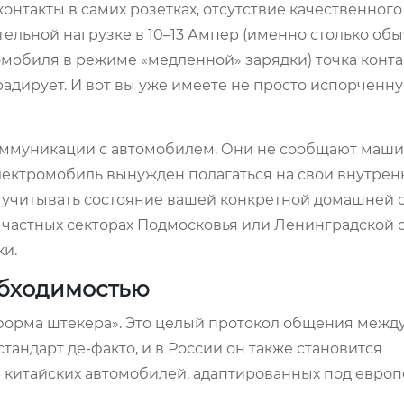
нтакты в самих розетках, отсутствие качественного
тельной нагрузке в 10–13 Ампер (именно столько об
мобиля в режиме «медленной» зарядки) точка конта
радирует. И вот вы уже имеете не просто испорченную
оммуникации с автомобилем. Они не сообщают маши
лектромобиль вынужден полагаться на свои внутрен
 учитывать состояние вашей конкретной домашней се
в частных секторах Подмосковья или Ленинградской о
ки.
еобходимостью
я форма штекера». Это целый протокол общения межд
тандарт де-факто, и в России он также становится
китайских автомобилей, адаптированных под евро