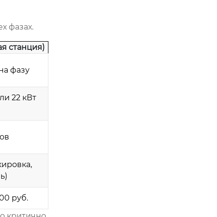
х фазах.
ая станция)
 на фазу
или 22 кВт
сов
кировка,
ь)
00 руб.
то критично.