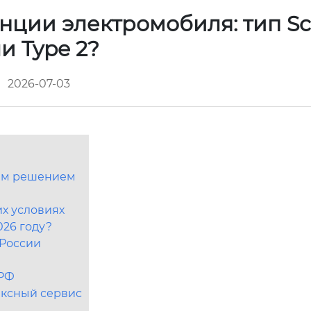
анции электромобиля: тип S
и Type 2?
2026-07-03
шим решением
их условиях
026 году?
 России
 РФ
ексный сервис