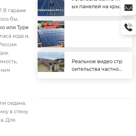
ых панелей на кры
? В гараже
шу из профнастила
ось бы,
(металлочерепицы)
ko или Type
аса хода и,
России
дки.
имость,
Реальное видео стр
оительства частног
ьным
о дома
ли седана,
ину в стену
а. Для