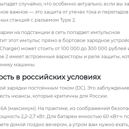
ыпадет случайно, что особенно актуально, если вы з
мое важное — это защита от утечек тока и перепадов
ых станций с разъемом Type 2.
варии на подстанции в сеть попадает импульсное
ит этот импульс прямо в бортовое зарядное устрой
harger) может стоить от 100 000 до 300 000 рублей 
ype 2 имеет встроенные варисторы и реле защиты, к
ронику машины.
ость в российских условиях
ой зарядки постоянным током (DC). Это заблуждение.
ь есть нюансы, которые критичны для России.
6А (максимум). На практике, из соображений безопа
ощность 2,2–2,7 кВт. Для батареи емкостью 60 кВт·ч п
аете домой поздно вечером, а утром вам нужно ехать