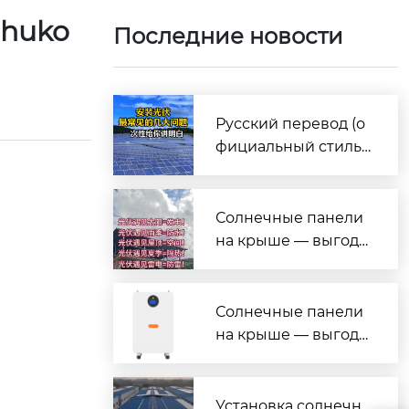
chuko
Последние новости
Русский перевод (о
фициальный стиль,
под презентацию/и
нформационные бр
ошюры)
Солнечные панели
на крыше — выгода
на все случаи жизн
и!
Солнечные панели
на крыше — выгода
на все случаи жизн
и!
Установка солнечн