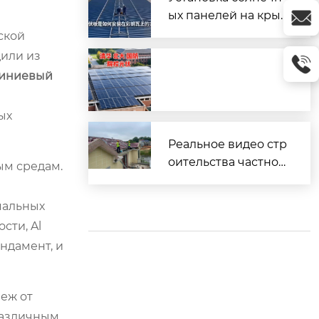
ых панелей на кры
шу из профнастила
ской
(металлочерепицы)
дили из
иниевый
ых
Реальное видео стр
оительства частног
ым средам.
о дома
мальных
сти, Al
ундамент, и
еж от
различным