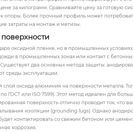
ене за килограмм. Сравнивайте цену за готовую си
ек опоры. Более прочный профиль может потребова
ие затраты на монтаж и метизы.
 поверхности
даря оксидной пленке, но в промышленных условиях
 дожди в промышленных зонах или контакт с бетонн
Существует два основных метода защиты: анодиров
от среды эксплуатации.
 слой оксида алюминия на поверхности металла. То
5 по ГОСТ или ISO 7599). Этот метод идеален для боль
рованная поверхность отлично проводит ток, что ва
алывания изоляции (grounding lugs). Однако анодир
будет контактировать со свежим бетоном или цеме
чная коррозия.