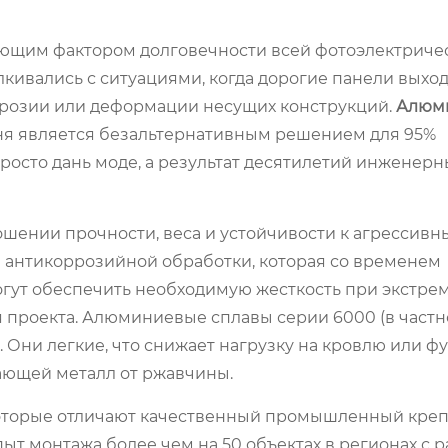
ющим фактором долговечности всей фотоэлектриче
лкивались с ситуациями, когда дорогие панели выхо
коррозии или деформации несущих конструкций.
Алюм
ня является безальтернативным решением для 95%
росто дань моде, а результат десятилетий инженерн
шении прочности, веса и устойчивости к агрессивн
 антикоррозийной обработки, которая со временем
гут обеспечить необходимую жесткость при экстре
 проекта. Алюминиевые сплавы серии 6000 (в частно
. Они легкие, что снижает нагрузку на кровлю или ф
ающей металл от ржавчины.
 которые отличают качественный промышленный креп
ыт монтажа более чем на 50 объектах в регионах с 