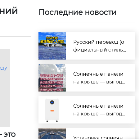
иний
Последние новости
Русский перевод (о
фициальный стиль,
под презентацию/и
нформационные бр
оду
ошюры)
Солнечные панели
на крыше — выгода
на все случаи жизн
и!
Солнечные панели
на крыше — выгода
на все случаи жизн
и!
 это
Установка солнечн