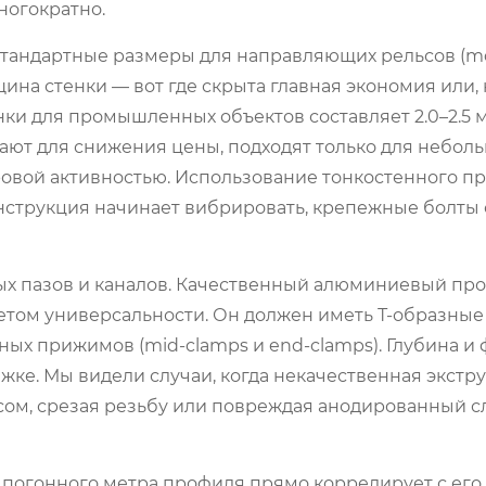
ногократно.
Стандартные размеры для направляющих рельсов (m
лщина стенки — вот где скрыта главная экономия или,
ки для промышленных объектов составляет 2.0–2.5 
гают для снижения цены, подходят только для небол
ровой активностью. Использование тонкостенного п
онструкция начинает вибрировать, крепежные болты 
х пазов и каналов. Качественный
алюминиевый про
етом универсальности. Он должен иметь Т-образные 
ных прижимов (mid-clamps и end-clamps). Глубина и
ке. Мы видели случаи, когда некачественная экстр
косом, срезая резьбу или повреждая анодированный сл
 погонного метра профиля прямо коррелирует с его