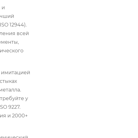
 и
учший
SO 12944).
мления всей
ементы,
тического
с имитацией
стыках
металла.
требуйте у
SO 9227.
ия и 2000+
химический