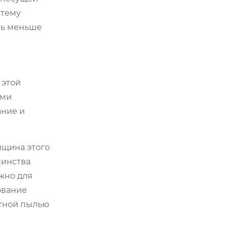
стему
ть меньше
 этой
ыми
ание и
лщина этого
шинства
жно для
ование
нтной пылью