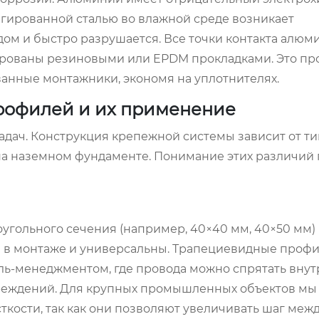
егированной сталью во влажной среде возникает
дом и быстро разрушается. Все точки контакта алюм
рованы резиновыми или EPDM прокладками. Это пр
анные монтажники, экономя на уплотнителях.
рофилей и их применение
адач. Конструкция крепежной системы зависит от ти
и на наземном фундаменте. Понимание этих различий
угольного сечения (например, 40×40 мм, 40×50 мм)
в монтаже и универсальны. Трапециевидные профи
ль-менеджментом, где провода можно спрятать внутр
вреждений. Для крупных промышленных объектов мы
ости, так как они позволяют увеличивать шаг меж