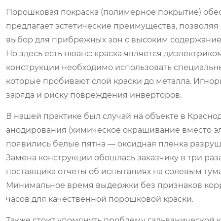
Порошковая покраска (полимерное покрытие) обес
предлагает эстетические преимущества, позволяя 
выбор для прибрежных зон с высоким содержанием 
Но здесь есть нюанс: краска является диэлектрико
конструкции необходимо использовать специальн
которые пробивают слой краски до металла. Игнор
заряда и риску повреждения инверторов.
В нашей практике был случай на объекте в Красно
анодирования (химическое окрашивание вместо эле
появились белые пятна — оксидная пленка разруши
Замена конструкции обошлась заказчику в три раз
поставщика отчеты об испытаниях на солевым тумане 
Минимальное время выдержки без признаков корро
часов для качественной порошковой краски.
Также стоит упомянуть проблему гальванической