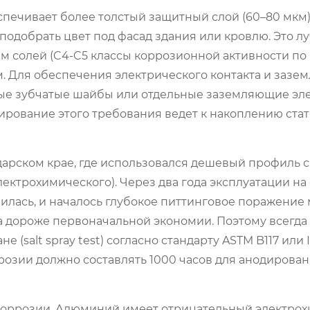
печивает более толстый защитный слой (60–80 мкм)
подобрать цвет под фасад здания или кровлю. Это л
солей (C4-C5 классы коррозионной активности по I
м. Для обеспечения электрического контакта и зазе
ые зубчатые шайбы или отдельные заземляющие эл
ирование этого требования ведет к накоплению ста
дарском крае, где использовался дешевый профиль 
ктрохимического). Через два года эксплуатации на 
лась, и началось глубокое питтинговое поражение 
а дороже первоначальной экономии. Поэтому всегда 
(salt spray test) согласно стандарту ASTM B117 или I
зии должно составлять 1000 часов для анодирован
 коррозии. Алюминий имеет отрицательный электро