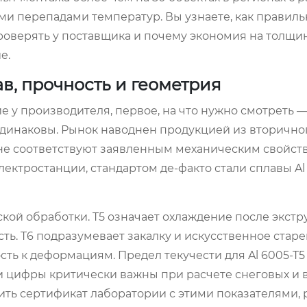
ми перепадами температур. Вы узнаете, как правиль
роверять у поставщика и почему экономия на толщи
е.
в, прочность и геометрия
у производителя, первое, на что нужно смотреть —
одинаковы. Рынок наводнен продукцией из вторично
 не соответствуют заявленным механическим свойств
ектростанции, стандартом де-факто стали сплавы Al 
кой обработки. T5 означает охлаждение после экстр
ть. T6 подразумевает закалку и искусственное старе
ть к деформациям. Предел текучести для Al 6005-T5
 Эти цифры критически важны при расчете снеговых и
ить сертификат лаборатории с этими показателями, 