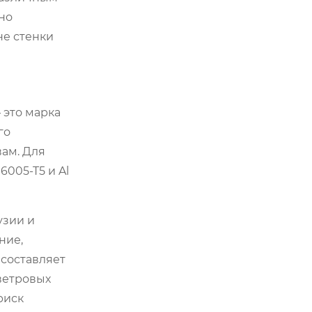
но
не стенки
 это марка
го
ам. Для
6005-T5 и Al
узии и
ние,
 составляет
 ветровых
риск