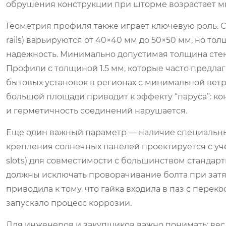
обрушения конструкции при шторме возрастает м
Геометрия профиля также играет ключевую роль. 
rails) варьируются от 40×40 мм до 50×50 мм, но то
надежность. Минимально допустимая толщина стен
Профили с толщиной 1.5 мм, которые часто предла
бытовых установок в регионах с минимальной вет
большой площади приводит к эффекту “паруса”: к
и герметичность соединений нарушается.
Еще один важный параметр — наличие специальны
крепления солнечных панелей
проектируется с уч
slots) для совместимости с большинством стандарт
должны исключать проворачивание болта при затяж
приводила к тому, что гайка входила в паз с пере
запускало процесс коррозии.
Для инженеров и закупщиков важно понимать: вес