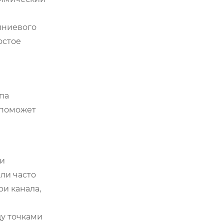
иниевого
остое
па
 поможет
 и
ли часто
и канала,
ду точками