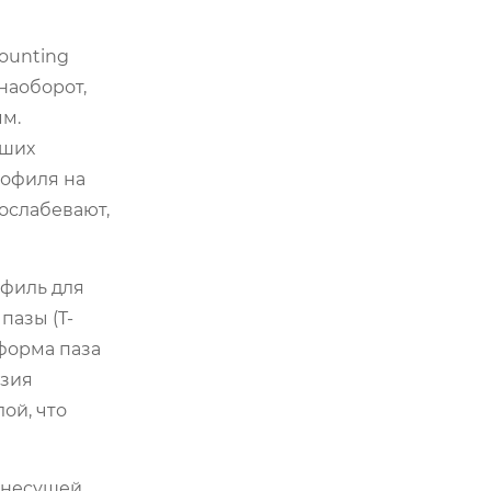
ounting
 наоборот,
мм.
ьших
рофиля на
ослабевают,
филь для
пазы (T-
 форма паза
узия
ой, что
 несущей