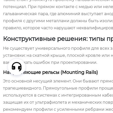
потенциал. При прямом контакте с медью или нел
гальваническая пара, где алюминий выступает ано
профиля с другими металлами должны быть изоли
правило, которое часто нарушают неквалифициров
Конструктивные решения: типы п
Не существует универсального профиля для всех з
установки: на скатной крыше, плоской кровле ил
вам избежать ошибок при проектировании.
Направляющие рельсы (Mounting Rails)
Это основной несущий элемент. Они бывают прямо
трапециевидного. Прямоугольные профили проще 
используются в системах с интегрированным кабе
защищая их от ультрафиолета и механических по
рекомендуем профили с усиленными ребрами жестк