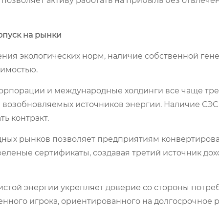
 позволяет активу работать на прибыль без отвлече
опуск на рынки
ения экологических норм, наличие собственной ген
димостью.
орпорации и международные холдинги все чаще тре
 возобновляемых источников энергии. Наличие СЭС
ть контракт.
дных рынков позволяет предприятиям конвертирова
еленые сертификаты, создавая третий источник до
истой энергии укрепляет доверие со стороны потре
енного игрока, ориентированного на долгосрочное р