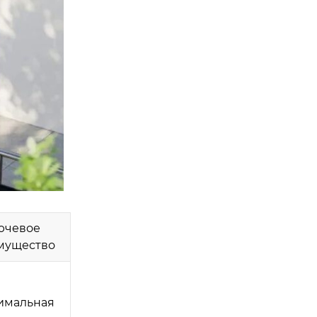
ючевое
мущество
имальная