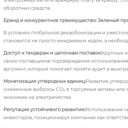
электроэнергию или арендную плату за крышу. Это
оборотных средств.
Бренд и конкурентное преимущество: Зеленый пр
В условиях глобальной декарбонизации и ужесточ
становится не просто имиджевым ходом, а необхо
Доступ к тендерам и цепочкам поставок:
Крупные к
своих поставщиков подтверждения использования
аргумент, который помогает пройти аудит и выигра
Монетизация углеродных единиц:
Развитие углеро
сниженные выбросы CO₂ в торгуемые активы или з
экономии на электричестве.
Репутация устойчивого развития:
Использование ч
инвесторов, позиционируя компанию как ответств