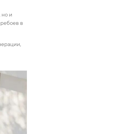
 но и
еребоев в
нерации,