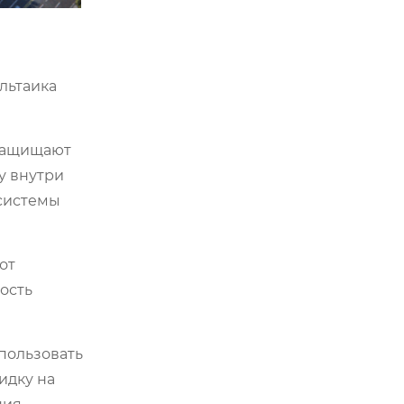
льтаика
 защищают
у внутри
 системы
от
ость
пользовать
идку на