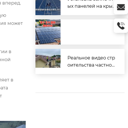
 вперед.
ых панелей на кры
шу из профнастила
мую
(металлочерепицы)
мия может
гии в
Реальное видео стр
енной
оительства частног
о дома
яет в
рата
т