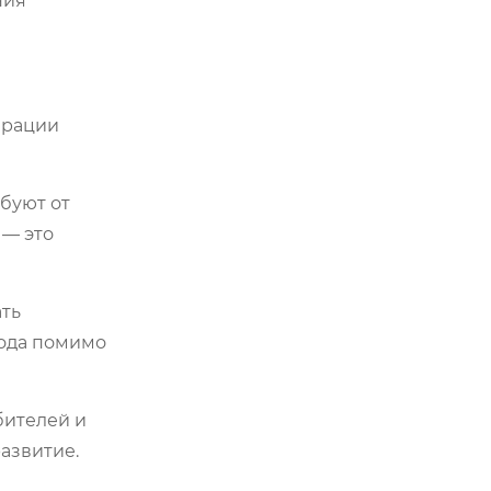
ния
ерации
буют от
 — это
ть
хода помимо
бителей и
азвитие.