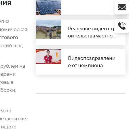
ния
упка
Реальное видео стр
ономическая
оительства частног
птового
о дома
ский шаг,
Видеопоздравлени
е от чемпиона
 рублей на
овремя
нговые
борки,
·ч не
ие скрытые
и ищете