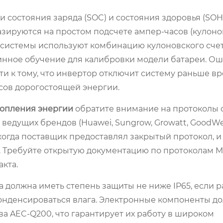
 состояния заряда (SOC) и состояния здоровья (SOH)
зируются на простом подсчете ампер-часов (кулонов
системы используют комбинацию кулоновского счет
нное обучение для калибровки модели батареи. Ош
и к тому, что инвертор отключит систему раньше в
сов дорогостоящей энергии.
копления энергии
обратите внимание на протоколы 
 ведущих брендов (Huawei, Sungrow, Growatt, GoodWe
когда поставщик предоставлял закрытый протокол, и
 Требуйте открытую документацию по протоколам 
акта.
 должна иметь степень защиты не ниже IP65, если 
 конденсироваться влага. Электронные компоненты д
ва AEC-Q200, что гарантирует их работу в широком