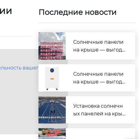
гии
Последние новости
Солнечные панели
на крыше — выгода
на все случаи жизн
и!
льность вашего бизнеса
Солнечные панели
на крыше — выгода
на все случаи жизн
и!
Установка солнечн
ых панелей на кры
шу из профнастила
(металлочерепицы)