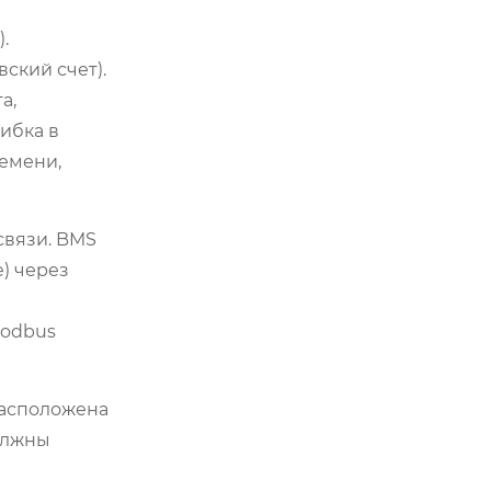
.
ский счет).
а,
ибка в
ремени,
связи. BMS
) через
Modbus
расположена
олжны