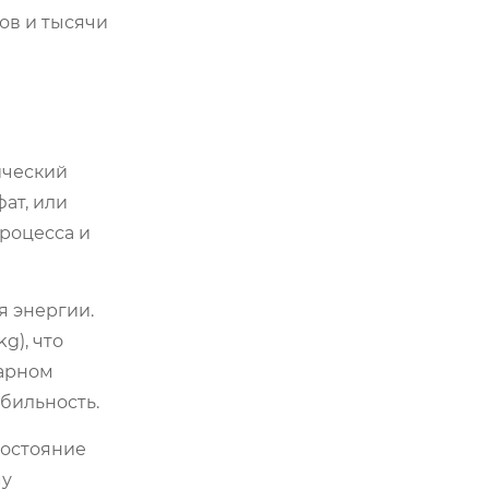
ов и тысячи
ический
ат, или
процесса и
я энергии.
g), что
нарном
абильность.
состояние
му