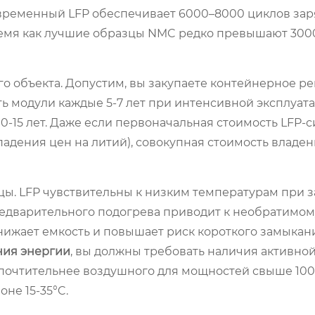
овременный LFP обеспечивает 6000–8000 циклов зар
 время как лучшие образцы NMC редко превышают 30
объекта. Допустим, вы закупаете контейнерное ре
ть модули каждые 5-7 лет при интенсивной эксплуата
 10-15 лет. Даже если первоначальная стоимость LFP-
 падения цен на литий), совокупная стоимость владен
цы. LFP чувствительны к низким температурам при з
редварительного подогрева приводит к необратимом
снижает емкость и повышает риск короткого замыкани
ния энергии
, вы должны требовать наличия активно
очтительнее воздушного для мощностей свыше 100 к
не 15-35°C.