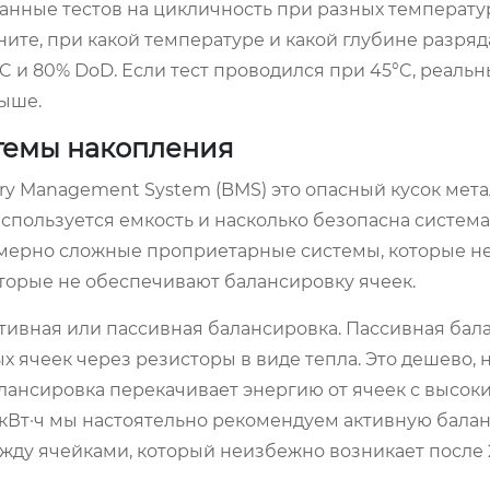
нные тестов на цикличность при разных температур
ите, при какой температуре и какой глубине разряда
C и 80% DoD. Если тест проводился при 45°C, реальн
выше.
стемы накопления
ry Management System (BMS) это опасный кусок мета
спользуется емкость и насколько безопасна система
езмерно сложные проприетарные системы, которые 
которые не обеспечивают балансировку ячеек.
ивная или пассивная балансировка. Пассивная бал
ячеек через резисторы в виде тепла. Это дешево, 
лансировка перекачивает энергию от ячеек с высок
 кВт·ч мы настоятельно рекомендуем активную балан
ду ячейками, который неизбежно возникает после 2