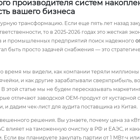
ого производителя систем накопле
сть вашего бизнеса
урную трансформацию. Если еще пять лет назад зак
етственности, то в 2025-2026 годах это жесткая эк
ов и промышленных предприятий поиск надежного
о
ал быть просто задачей снабжения — это стратегиче
это время мы видели, как компании теряли миллионы
ячейки, и как другие зарабатывали сверхприбыль, в
. В этой статье мы не будем пересказывать маркети
ые отличают заводской OEM-продукт от кустарной с
, и дадим чек-лист для аудита поставщика из Китая.
вешенного решения. Вы узнаете, почему цена за кВт
C влияет на таможенную очистку в РФ и ЕАЭС, и как
. Если вы планируете закупать партии от 1 МВт·ч ил