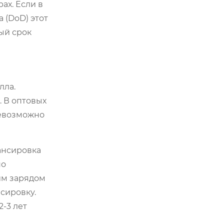
ах. Если в
 (DoD) этот
ый срок
лла.
. В оптовых
невозможно
ансировка
но
им зарядом
сировку.
-3 лет