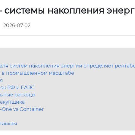
– системы накопления энер
2026-07-02
еля систем накопления энергии определяет рентабе
MC в промышленном масштабе
ия
нок РФ и ЕАЭС
рытые расходы
 закупщика
-One vs Container
тавкам