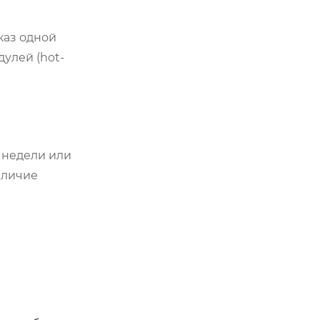
каз одной
улей (hot-
 недели или
аличие