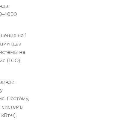
яда-
00-4000
шение на 1
ции (два
системы на
ия (TCO)
аряде.
у
я. Поэтому,
й системы
Вт·ч),