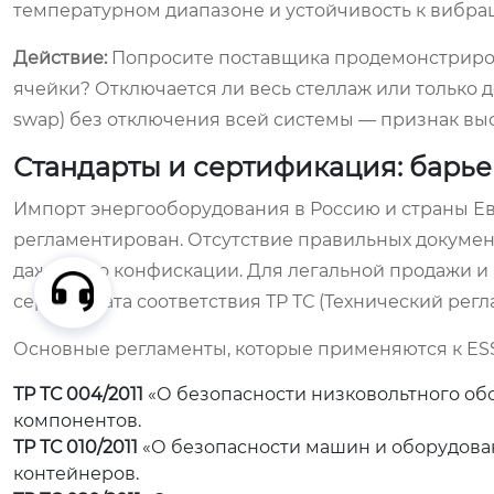
температурном диапазоне и устойчивость к вибра
Действие:
Попросите поставщика продемонстрирова
ячейки? Отключается ли весь стеллаж или только 
swap) без отключения всей системы — признак выс
Стандарты и сертификация: барье
Импорт энергооборудования в Россию и страны Ев
регламентирован. Отсутствие правильных докумен
даже к его конфискации. Для легальной продажи 
сертификата соответствия ТР ТС (Технический рег
Основные регламенты, которые применяются к ESS
ТР ТС 004/2011
«О безопасности низковольтного обо
компонентов.
ТР ТС 010/2011
«О безопасности машин и оборудован
контейнеров.