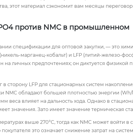
ства, этот материал сэкономит вам месяцы переговор
ePO4 против NMC в промышленном
нии спецификации для оптовой закупки, — это хим
(никель-марганец-кобальт) и LFP (литий-железо-фосф
н на личных предпочтениях; он диктуется физикой 
 в сторону LFP для стационарных систем накоплени
ки NMC обладают большей плотностью энергии (Wh/k
мм веса влияет на дальность хода. Однако в стацио
меет значения. Зато имеет значение термическая ст
ературах выше 270°C, тогда как NMC может войти в 
о покупателя это означает снижение затрат на систе