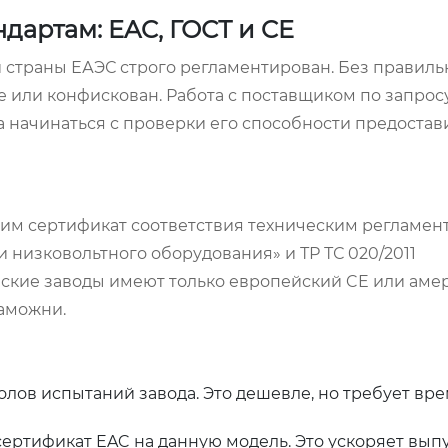
дартам: EAC, ГОСТ и CE
 страны ЕАЭС строго регламентирован. Без правиль
е или конфискован. Работа с поставщиком по запрос
 начинаться с проверки его способности предостав
им сертификат соответствия техническим регламен
и низковольтного оборудования» и ТР ТС 020/2011
йские заводы имеют только европейский CE или аме
таможни.
олов испытаний завода. Это дешевле, но требует вре
ертификат EAC на данную модель. Это ускоряет выпу