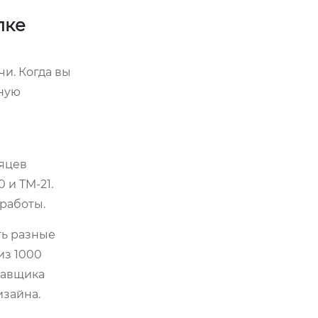
пке
и. Когда вы
жную
сяцев
 и TM-21.
 работы.
ть разные
из 1000
ставщика
изайна.