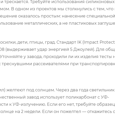
т и трескается. Требуйте использования силиконовых
ом. В одном из проектов мы столкнулись с тем, что 
Решение оказалось простым: нанесение специально
льзование металлических, а не пластиковых заглуше
лки, дети, птицы, град. Стандарт IK (Impact Protect
08 (выдерживает удар энергией 5 Джоулей). Для об
Уточняйте у завода, проходили ли их изделия тесты 
и с треснувшими рассеивателями при транспортиров
л) желтеют под солнцем. Через два года светильник
чественный завод использует поликарбонат с УФ-
ти к УФ-излучению. Если его нет, требуйте образец
олнце на 2 недели. Если он пожелтел — откажитесь о