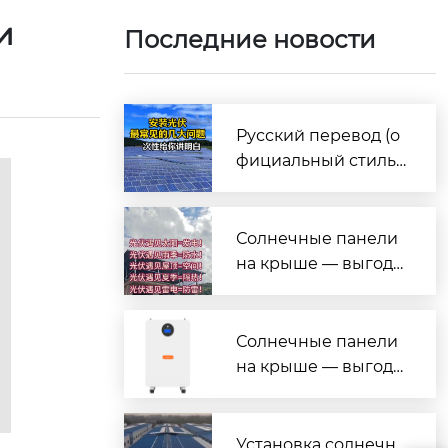
ки
Последние новости
Русский перевод (о
фициальный стиль,
под презентацию/и
нформационные бр
а
ошюры)
Солнечные панели
на крыше — выгода
на все случаи жизн
и!
Солнечные панели
на крыше — выгода
на все случаи жизн
и!
Установка солнечн