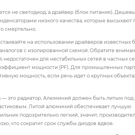
ается не светодиод, а драйвер (блок питания). Дешев
нденсаторами низкого качества, которые высыхают 
то смертельно.
стаивайте на использовании драйверов известных 
ных аналогов с изолированной схемой. Обратите внима
 недостаточен для нестабильных сетей в частных се
коэффициент мощности (PF). Для промышленных пар
тивную мощность, если речь идет о крупных объектах
а — это радиатор. Алюминий должен быть литым под
пластиковым. Литой алюминий обеспечивает лучшую
тильник подозрительно легкий, значит, производите
охо, что сократит срок службы диодов вдвое.