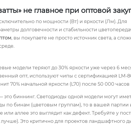
атты» не главное при оптовой заку
лючительно по мощности (Вт) и яркости (Лм). Для
метры долговечности и стабильности цветопередач
оптом
, вы покупаете не просто источник света, а сло
среде.
вые модели теряют до 30% яркости уже через 6 ме
венный опт, используют чипы с сертификацией LM-80
нит 70% начальной яркости (L70) после 50 000 часов
 это биннинг. Светодиоды одной модели могут име
ды по бинам (цветовым группам), то в вашей партии 
не или аллее это выглядит как дефект. Требуйте у по
и лучше). Это критично для проектов ландшафтного д