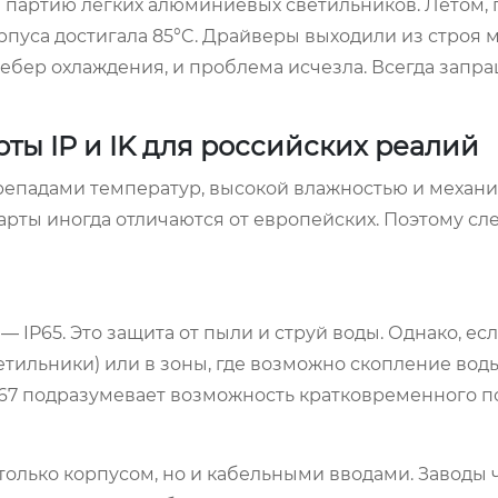
ал партию легких алюминиевых светильников. Летом,
рпуса достигала 85°C. Драйверы выходили из строя 
ебер охлаждения, и проблема исчезла. Всегда запр
ты IP и IK для российских реалий
репадами температур, высокой влажностью и механ
дарты иногда отличаются от европейских. Поэтому сл
IP65. Это защита от пыли и струй воды. Однако, ес
етильники) или в зоны, где возможно скопление воды
. IP67 подразумевает возможность кратковременного 
олько корпусом, но и кабельными вводами. Заводы 