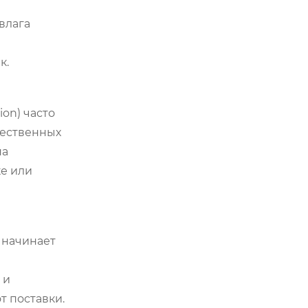
влага
й
к.
ion) часто
щественных
на
ке или
 начинает
 и
т поставки.