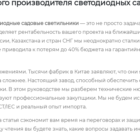
ого производителя светодиодных с
диодные садовые светильники
— это не просто задач
деляет рентабельность вашего проекта на ближайшие
ии, Казахстана и стран СНГ мы неоднократно сталки
не приводила к потерям до 40% бюджета на гарантий
ениями. Тысячи фабрик в Китае заявляют, что они
 сложнее. Настоящий завод, способный обеспечить
рки. В этом руководстве мы разберем технические н
ьзуют профессиональные закупщики. Мы не будем ис
СТ/IEC и реальный опыт импорта.
а статья сэкономит вам время на переговорах и защи
у чтения вы будете знать, какие вопросы задавать 