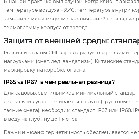
В нашей практике был случай, когда клиент заказ
температуре воздуха +35°C, температура внутри ко
заменили их на модели с увеличенной площадью р
термограмму корпуса от завода.
Защита от внешней среды: стандар
Россия и страны СНГ характеризуются резкими пе
нагрузками (снег, лед, вандализм). Китайские стан
маркировку на коробке опасна.
IP65 vs IP67: в чем реальная разница?
Для садовых светильников минимальный стандарт — 
светильник устанавливается в грунт (грунтовые св
таяние снега), необходим стандарт IP67 или IP68
в воду на глубину до 1 метра.
Важный нюанс: герметичность обеспечивается не т