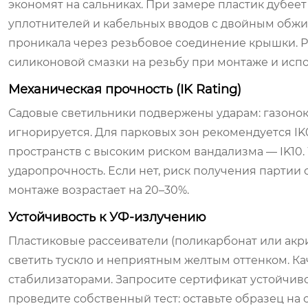
экономят на сальниках. При замере пластик дубее
уплотнителей и кабельных вводов с двойным обжим
проникала через резьбовое соединение крышки. 
силиконовой смазки на резьбу при монтаже и испо
Механическая прочность (IK Rating)
Садовые светильники подвержены ударам: газонокоси
игнорируется. Для парковых зон рекомендуется IK
пространств с высоким риском вандализма — IK10. 
ударопрочность. Если нет, риск получения парти
монтаже возрастает на 20–30%.
Устойчивость к УФ-излучению
Пластиковые рассеиватели (поликарбонат или акри
светить тускло и неприятным желтым оттенком. Ка
стабилизаторами. Запросите сертификат устойчивос
проведите собственный тест: оставьте образец на с