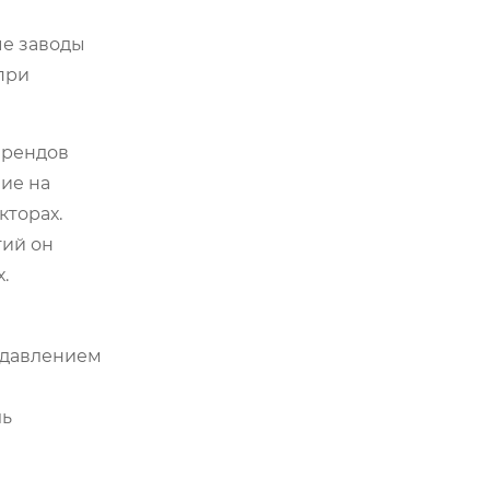
ые заводы
при
брендов
ние на
кторах.
тий он
.
 давлением
ль