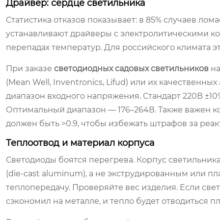
Драйвер: сердце светильника
Статистика отказов показывает: в 85% случаев лом
устанавливают драйверы с электролитическими ко
перепадах температур. Для российского климата э
При заказе
светодиодных садовых светильников
на
(Mean Well, Inventronics, Lifud) или их качествен
диапазон входного напряжения. Стандарт 220В ±10%
Оптимальный диапазон — 176–264В. Также важен 
должен быть >0.9, чтобы избежать штрафов за реак
Теплоотвод и материал корпуса
Светодиоды боятся перегрева. Корпус светильник
(die-cast aluminum), а не экструдированным или 
теплопередачу. Проверяйте вес изделия. Если све
сэкономил на металле, и тепло будет отводиться пл