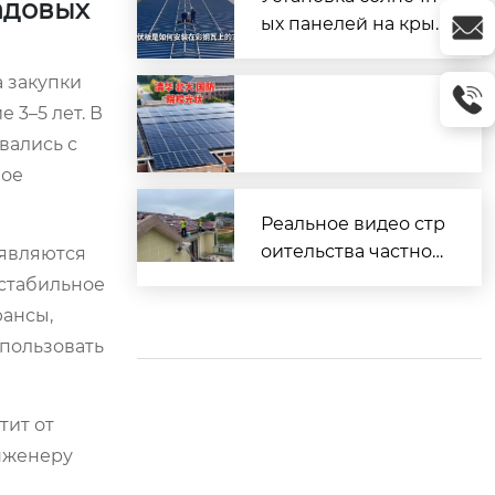
адовых
ых панелей на кры
шу из профнастила
(металлочерепицы)
а закупки
 3–5 лет. В
вались с
ное
Реальное видео стр
оительства частног
 являются
о дома
 стабильное
юансы,
пользовать
тит от
инженеру