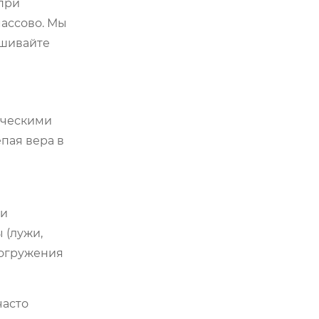
 при
массово. Мы
ашивайте
ическими
епая вера в
ли
 (лужи,
погружения
часто