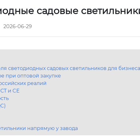
диодные садовые светильни
2026-06-29
еля светодиодных садовых светильников для бизнес
ое при оптовой закупке
российских реалий
СТ и CE
ость
QC)
етильники напрямую у завода