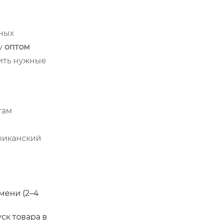
ных
у
оптом
ить нужные
там
риканский
мени (2–4
ск товара в