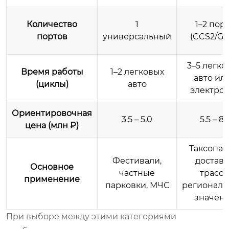
Количество
1
1–2 пор
портов
универсальный
(CCS2/GB
3–5 легко
Время работы
1–2 легковых
авто или
(циклы)
авто
электро
Ориентировочная
3.5 – 5.0
5.5 – 8.
цена (млн ₽)
Таксопар
Фестивали,
доставк
Основное
частные
трасс
применение
парковки, МЧС
региональ
значен
При выборе между этими категориями