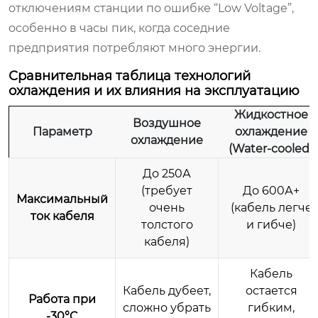
отключениям станции по ошибке “Low Voltage”,
особенно в часы пик, когда соседние
предприятия потребляют много энергии.
Сравнительная таблица технологий
охлаждения и их влияния на эксплуатацию
Жидкостное
Воздушное
Параметр
охлаждение
охлаждение
(Water-cooled)
До 250А
(требует
До 600А+
Максимальный
очень
(кабель легче
ток кабеля
толстого
и гибче)
кабеля)
Кабель
Кабель дубеет,
остается
Работа при
сложно убрать
гибким,
-30°C