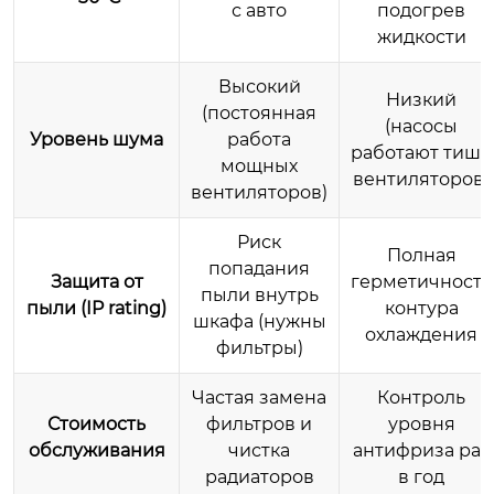
с авто
подогрев
жидкости
Высокий
Низкий
(постоянная
(насосы
Уровень шума
работа
работают тише
мощных
вентиляторов)
вентиляторов)
Риск
Полная
попадания
Защита от
герметичность
пыли внутрь
пыли (IP rating)
контура
шкафа (нужны
охлаждения
фильтры)
Частая замена
Контроль
Стоимость
фильтров и
уровня
обслуживания
чистка
антифриза раз
радиаторов
в год