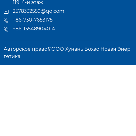
119, 4-й этаж
2578332559@qq.com
+86-730-7653175
+86-13548904014
Авторское право©ООО Хунань Бохао Новая Энер
гетика