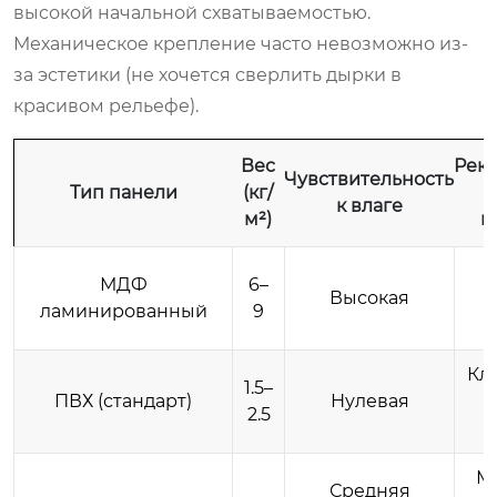
высокой начальной схватываемостью.
Механическое крепление часто невозможно из-
за эстетики (не хочется сверлить дырки в
красивом рельефе).
Вес
Рек
Чувствительность
Тип панели
(кг/
к влаге
м²)
к
МДФ
6–
Высокая
ламинированный
9
с
Кле
1.5–
ПВХ (стандарт)
Нулевая
2.5
М
Средняя