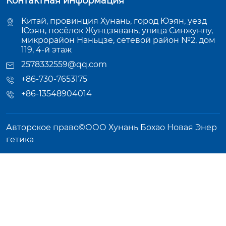
Контактная информация
Китай, провинция Хунань, город Юэян, уезд
Юэян, посёлок Жунцзявань, улица Синжунлу,
микрорайон Наньцзе, сетевой район №2, дом
119, 4-й этаж
2578332559@qq.com
+86-730-7653175
+86-13548904014
Авторское право©ООО Хунань Бохао Новая Энер
гетика