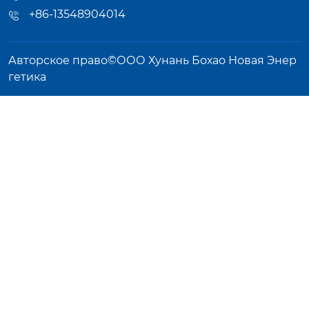
+86-13548904014
Авторское право©ООО Хунань Бохао Новая Энер
гетика