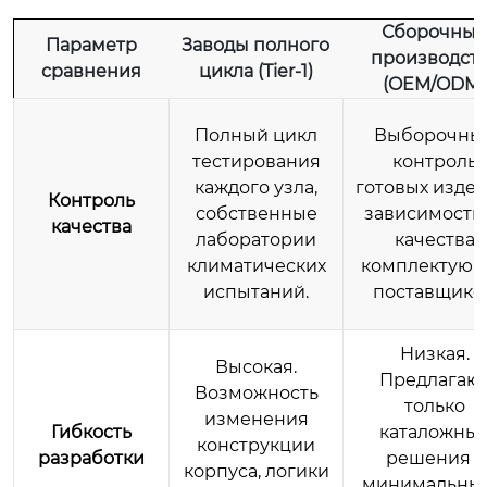
Сборочные
Параметр
Заводы полного
производст
сравнения
цикла (Tier-1)
(OEM/ODM)
Полный цикл
Выборочны
тестирования
контроль
каждого узла,
готовых издел
Контроль
собственные
зависимость 
качества
лаборатории
качества
климатических
комплектующ
испытаний.
поставщиков
Низкая.
Высокая.
Предлагаю
Возможность
только
изменения
Гибкость
каталожны
конструкции
разработки
решения с
корпуса, логики
минимальны