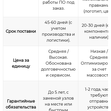
работы ПО под
правками
заказ.
(логотип, цвет
45-60 дней (с
20-30 дней (е
учетом
Срок поставки
компоненты
производства и
наличии).
логистики).
Средняя /
Низкая /
Высокая.
Средняя.
Цена за
Обоснована
Оптимизиров
единицу
долговечностью
за счет
и сервисом.
массовости
1-2 года, час
До 5 лет, с
требуют
заменой узлов
Гарантийные
отправки
на месте или
обязательства
устройства
быстрым