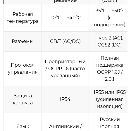
решение
(ODM)
-35°C … +50°C
Рабочая
-10°C … +40°C
(с
температура
подогревом)
Type 2 (AC),
Разъемы
GB/T (AC/DC)
CCS2 (DC)
Полная
Проприетарный
Протокол
поддержка
/ OCPP 1.6 (часто
управления
OCPP 1.6J /
урезанный)
2.0.1
IP55 или IP65
Защита
IP54
(усиленная
корпуса
изоляция)
Русский
Язык
Английский /
(полная