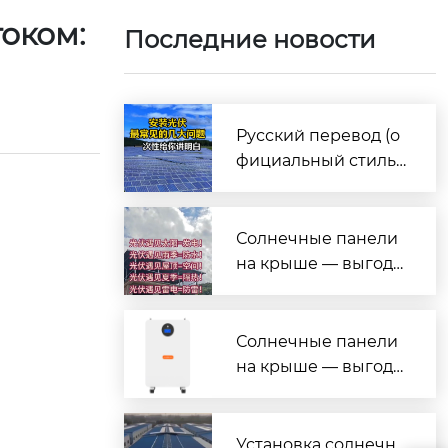
оком:
Последние новости
Русский перевод (о
фициальный стиль,
под презентацию/и
нформационные бр
ошюры)
Солнечные панели
на крыше — выгода
на все случаи жизн
и!
Солнечные панели
на крыше — выгода
на все случаи жизн
и!
Установка солнечн