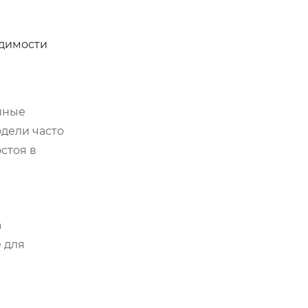
одимости
нные
одели часто
стоя в
а
 для