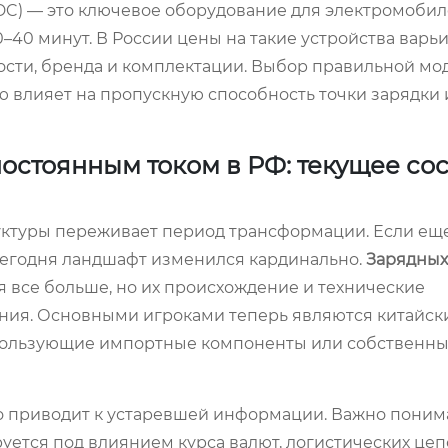
DC) — это ключевое оборудование для электромобил
40 минут. В России цены на такие устройства варь
ности, бренда и комплектации. Выбор правильной мо
ую влияет на пропускную способность точки зарядки 
остоянным током в РФ: текущее со
ктуры переживает период трансформации. Если еще
сегодня ландшафт изменился кардинально.
Зарядных
я все больше, но их происхождение и технические
ния. Основными игроками теперь являются китайск
спользующие импортные компоненты или собственн
о приводит к устаревшей информации. Важно понима
уется под влиянием курса валют, логистических цеп