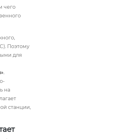
м чего
твенного
жного,
C). Поэтому
ными для
а»
.
о-
ь на
лагает
ой станции,
тает