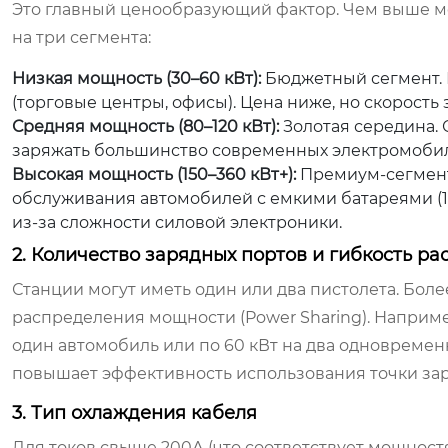
Это главный ценообразующий фактор. Чем выше мо
на три сегмента:
Низкая мощность (30–60 кВт):
Бюджетный сегмент. П
(торговые центры, офисы). Цена ниже, но скорость
Средняя мощность (80–120 кВт):
Золотая середина.
заряжать большинство современных электромобил
Высокая мощность (150–360 кВт+):
Премиум-сегмент.
обслуживания автомобилей с емкими батареями (10
из-за сложности силовой электроники.
2. Количество зарядных портов и гибкость р
Станции могут иметь один или два пистолета. Бо
распределения мощности (Power Sharing). Например
один автомобиль или по 60 кВт на два одновременн
повышает эффективность использования точки зар
3. Тип охлаждения кабеля
Для токов свыше 200А (что соответствует мощност