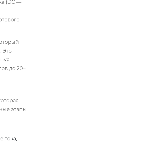
ка (DC —
ртового
оторый
 Это
инуя
ов до 20–
которая
вные этапы
 тока,