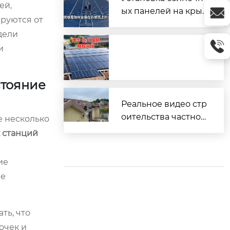
ей,
ых панелей на кры
ируются от
шу из профнастила
дели
(металлочерепицы)
и
стояние
Реальное видео стр
оительства частног
 несколько
о дома
 станций
ие
ые
ть, что
очек и