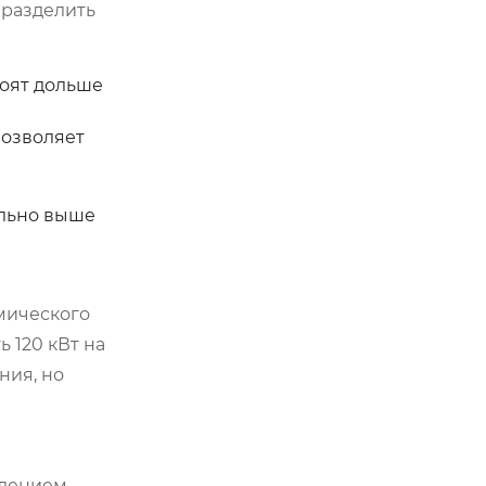
 разделить
тоят дольше
Позволяет
ельно выше
мического
 120 кВт на
ния, но
ждением.