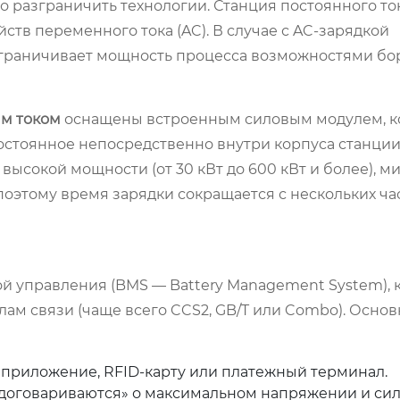
 разграничить технологии. Станция постоянного то
йств переменного тока (AC). В случае с AC-зарядкой
 ограничивает мощность процесса возможностями бо
ым током
оснащены встроенным силовым модулем, к
стоянное непосредственно внутри корпуса станции.
высокой мощности (от 30 кВт до 600 кВт и более), м
оэтому время зарядки сокращается с нескольких час
й управления (BMS — Battery Management System), 
ам связи (чаще всего CCS2, GB/T или Combo). Осно
 приложение, RFID-карту или платежный терминал.
договариваются» о максимальном напряжении и силе