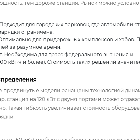
щность, тем дороже станция. Рынок можно условно
одходит для городских парковок, где автомобили с
 зарядки ограничена.
 Оптимально для придорожных комплексов и хабов. 
ей за разумное время.
 Необходима для трасс федерального значения и
0 кВт·ч и более). Стоимость таких решений значит
аспределения
лее продвинутые модели оснащены технологией дина
, станция на 120 кВт с двумя портами может отдавать
о. Такая гибкость увеличивает стоимость оборудова
ядки.
ям от 150 кВт) требуются кабели с жидкостным охла