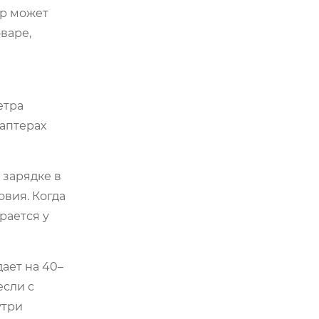
ер может
варе,
етра
даптерах
 зарядке в
вия. Когда
рается у
ает на 40–
если с
утри