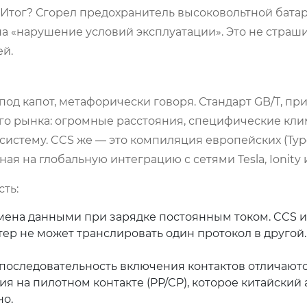
 Итог? Сгорел предохранитель высоковольтной батар
а «нарушение условий эксплуатации». Это не страши
ей.
од капот, метафорически говоря. Стандарт GB/T, пр
ого рынка: огромные расстояния, специфические кл
истему. CCS же — это компиляция европейских (Type
ая на глобальную интеграцию с сетями Tesla, Ionity 
ть:
мена данными при зарядке постоянным током. CCS и
тер не может транслировать один протокол в другой
последовательность включения контактов отличаютс
 на пилотном контакте (PP/CP), которое китайский
но.