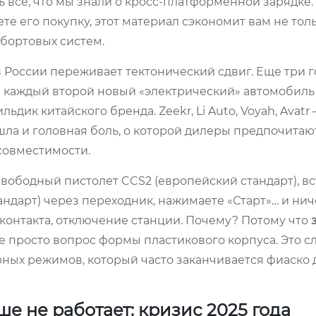
ь всё, что мы знали о кросс-платформенной зарядке.
е его покупку, этот материал сэкономит вам не тол
 бортовых систем.
России переживает тектонический сдвиг. Еще три г
 каждый второй новый «электрический» автомобиль 
дик китайского бренда. Zeekr, Li Auto, Voyah, Avatr 
ла и головная боль, о которой дилеры предпочитаю
совместимости.
вободный пистолет CCS2 (европейский стандарт), в
тандарт) через переходник, нажимаете «Старт»… и нич
в контакта, отключение станции. Почему? Потому что
е просто вопрос формы пластикового корпуса. Это 
ных режимов, который часто заканчивается фиаско 
е не работает: кризис 2025 года