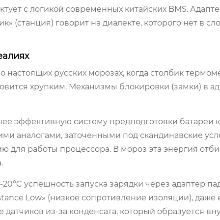
иктует с логикой современных китайских BMS. Адапт
» (станция) говорит на диалекте, которого нет в сло
еалиях
 а о настоящих русских морозах, когда столбик термом
новится хрупким. Механизмы блокировки (замки) в а
нее эффективную систему предподготовки батареи к
ими аналогами, заточенными под скандинавские усло
ю для работы процессора. В мороз эта энергия отби
.
-20°C успешность запуска зарядки через адаптер пад
stance Low» (низкое сопротивление изоляции), даже 
 датчиков из-за конденсата, который образуется вн