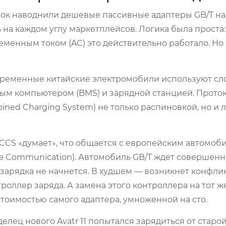
нок наводнили дешевые пассивные адаптеры GB/T на
 на каждом углу маркетплейсов. Логика была проста
еменным током (AC) это действительно работало. Но
овременные китайские электромобили используют с
ым компьютером (BMS) и зарядной станцией. Проток
ined Charging System) не только распиновкой, но и 
 CCS «думает», что общается с европейским автомоб
e Communication). Автомобиль GB/T ждет совершенн
 зарядка не начнется. В худшем — возникнет конфли
оллер заряда. А замена этого контроллера на тот же
 стоимостью самого адаптера, умноженной на сто.
елец нового Avatr 11 попытался зарядиться от старо