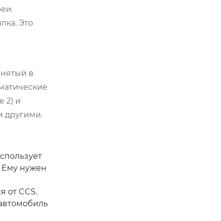
еи.
лка. Это
инятый в
иматические
 2) и
и другими.
спользует
. Ему нужен
я от CCS.
 автомобиль