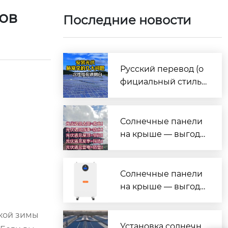
мов
Последние новости
Русский перевод (о
фициальный стиль,
под презентацию/и
нформационные бр
ошюры)
Солнечные панели
на крыше — выгода
на все случаи жизн
и!
Солнечные панели
на крыше — выгода
на все случаи жизн
и!
кой зимы
Установка солнечн