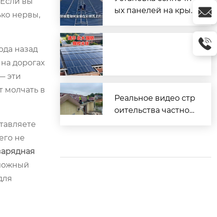
 Если вы
ых панелей на кры
ько нервы,
шу из профнастила
(металлочерепицы)
ода назад
на дорогах
— эти
т молчать в
Реальное видео стр
оительства частног
о дома
ставляете
его не
зарядная
сложный
для