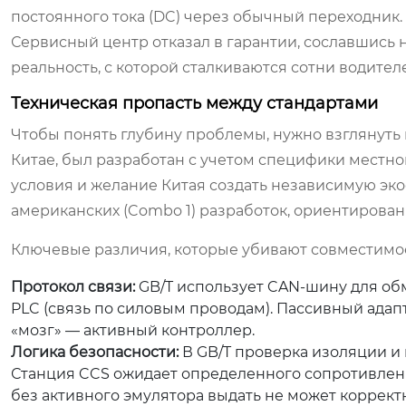
постоянного тока (DC) через обычный переходник.
Сервисный центр отказал в гарантии, сославшись н
реальность, с которой сталкиваются сотни водител
Техническая пропасть между стандартами
Чтобы понять глубину проблемы, нужно взглянуть п
Китае, был разработан с учетом специфики местн
условия и желание Китая создать независимую экос
американских (Combo 1) разработок, ориентированн
Ключевые различия, которые убивают совместимос
Протокол связи:
GB/T использует CAN-шину для об
PLC (связь по силовым проводам). Пассивный адап
«мозг» — активный контроллер.
Логика безопасности:
В GB/T проверка изоляции и 
Станция CCS ожидает определенного сопротивления
без активного эмулятора выдать не может коррект