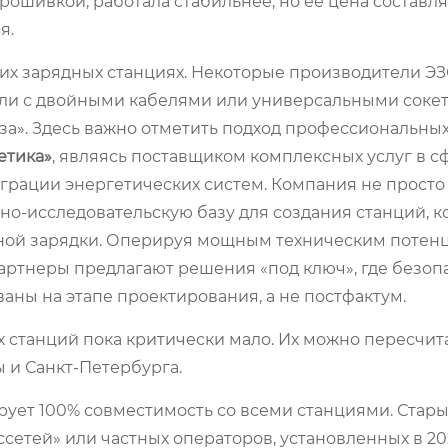
рошивкой, работала стабильнее, но её цена составля
я.
мих зарядных станциях. Некоторые производители ЭЗ
ели с двойными кабелями или универсальными сокет
а». Здесь важно отметить подход профессиональных
етика»
, являясь поставщиком комплексных услуг в с
еграции энергетических систем. Компания не просто
но-исследовательскую базу для создания станций, 
ной зарядки. Оперируя мощным техническим потен
артнеры предлагают решения «под ключ», где безоп
аны на этапе проектирования, а не постфактум.
х станций пока критически мало. Их можно пересчит
ы и Санкт-Петербурга.
рует 100% совместимость со всеми станциями. Стары
ссетей» или частных операторов, установленных в 20