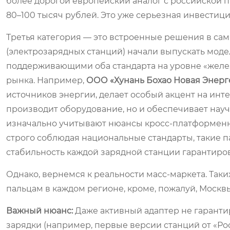
более дорогой европейский аналог с российской п
80–100 тысяч рублей. Это уже серьезная инвестици
Третья категория — это встроенные решения в са
(электрозарядных станций) начали выпускать мод
поддерживающими оба стандарта на уровне «желез
рынка. Например,
ООО «Хунань Бохао Новая Энерг
источников энергии, делает особый акцент на инт
производит оборудование, но и обеспечивает науч
изначально учитывают нюансы кросс-платформен
строго соблюдая национальные стандарты, такие п
стабильность каждой зарядной станции гарантиров
Однако, вернемся к реальности масс-маркета. Таки
пальцам в каждом регионе, кроме, пожалуй, Москв
Важный нюанс:
Даже активный адаптер не гаранти
зарядки (например, первые версии станций от «Ро