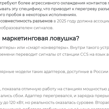
требуют более агрессивного охлаждения контактов 
ывать эту специфику, что приводит к перегреву разъе
го пробоя в некоторых исполнениях.
 совместимость разъемов
в 2025 году должна ассоци
реобразователем сигналов.
и маркетинговая ловушка?
птеры» или «смарт-конвертеры». Внутри такого уст
ремени переводит сигналы от станции CCS на язык 
лярные модели таких адаптеров, доступные в России
, показала отличную работу на станциях мощностью д
чались сбои. Адаптер перегревался, и зарядка преры
до 120 кВт, но реальность оказалась суровее. Втора