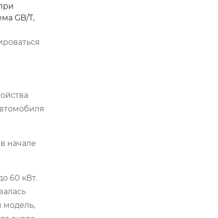
при
ма GB/T,
ироваться
ройства
автомобиля
 в начале
о 60 кВт.
валась
я модель,