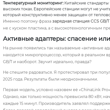
Температурный мониторинг:
Китайские стандарты 
высоких токах. Европейские станции могут не учит
который конструктивно менее защищен от теплово
Именно поэтому фраза
зарядная станция CCS GB/T
не с куском пластика, а с высокотехнологичным п
Активные адаптеры: спасение ил
На рынке появились так называемые «активные ада
находится микропроцессор, который в реальном в
GB/T и наоборот. Звучит идеально, правда?
Не спешите радоваться. Я протестировал три попу
2025 года. Результаты были неоднозначными.
Первая модель, условно назовем её «ChinaLink Pro»
Однако, как только мощность превысила 80 кВт, на
каждые 15 минут. Производитель заявлял поддержку 