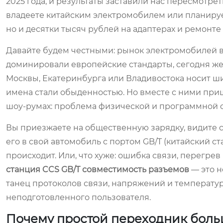
2025 года, и результаты заставили нас пересмотрет
владеете китайским электромобилем или планирует
но и десятки тысяч рублей на адаптерах и ремонте
Давайте будем честными: рынок электромобилей в 
доминировали европейские стандарты, сегодня же
Москвы, Екатеринбурга или Владивостока носит шиль
имена стали обыденностью. Но вместе с ними приш
шоу-румах: проблема физической и программной 
Вы приезжаете на общественную зарядку, видите с
его в свой автомобиль с портом GB/T (китайский с
происходит. Или, что хуже: ошибка связи, перегре
станция CCS GB/T совместимость разъемов
— это н
танец протоколов связи, напряжений и температур
неподготовленного пользователя.
Почему простой переходник больш