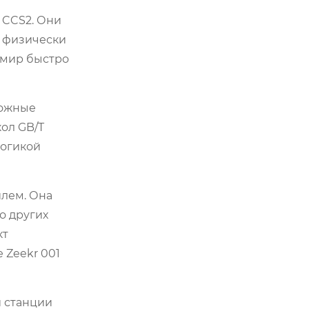
 CCS2. Они
: физически
 мир быстро
ложные
ол GB/T
логикой
илем. Она
о других
кт
 Zeekr 001
й станции