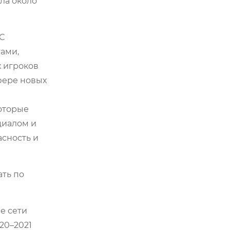
ла около
С
ами,
 игроков
фере новых
которые
циалом и
асность и
ать по
е сети
20–2021