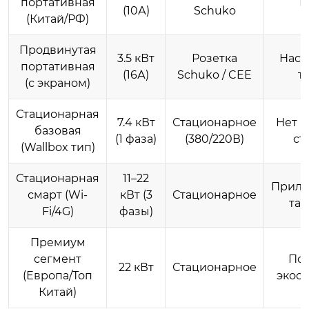
портативная
Н
(10А)
Schuko
(Китай/РФ)
Продвинутая
3.5 кВт
Розетка
Наст
портативная
(16А)
Schuko / CEE
т
(с экраном)
Стационарная
7.4 кВт
Стационарное
Нет (
базовая
(1 фаза)
(380/220В)
ст
(Wallbox тип)
Стационарная
11–22
Прило
смарт (Wi-
кВт (3
Стационарное
та
Fi/4G)
фазы)
Премиум
сегмент
По
22 кВт
Стационарное
(Европа/Топ
экос
Китай)