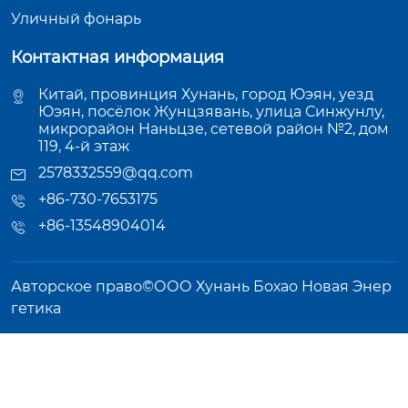
Уличный фонарь
Контактная информация
Китай, провинция Хунань, город Юэян, уезд
Юэян, посёлок Жунцзявань, улица Синжунлу,
микрорайон Наньцзе, сетевой район №2, дом
119, 4-й этаж
2578332559@qq.com
+86-730-7653175
+86-13548904014
Авторское право©ООО Хунань Бохао Новая Энер
гетика