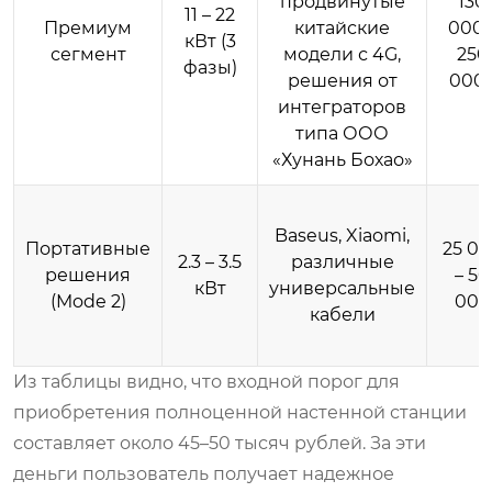
продвинутые
130
11 – 22
Премиум
китайские
000 
кВт (3
сегмент
модели с 4G,
250
фазы)
решения от
000
интеграторов
типа ООО
«Хунань Бохао»
Baseus, Xiaomi,
Портативные
25 0
2.3 – 3.5
различные
решения
– 50
кВт
универсальные
(Mode 2)
000
кабели
Из таблицы видно, что входной порог для
приобретения полноценной настенной станции
составляет около 45–50 тысяч рублей. За эти
деньги пользователь получает надежное