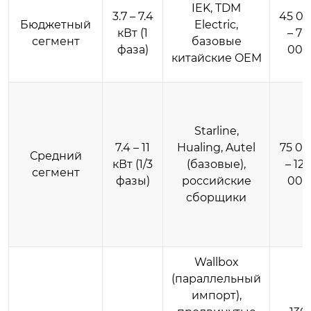
IEK, TDM
3.7 – 7.4
45 0
Бюджетный
Electric,
кВт (1
– 70
сегмент
базовые
фаза)
000
китайские OEM
Starline,
7.4 – 11
Hualing, Autel
75 0
Средний
кВт (1/3
(базовые),
– 12
сегмент
фазы)
российские
000
сборщики
Wallbox
(параллельный
импорт),