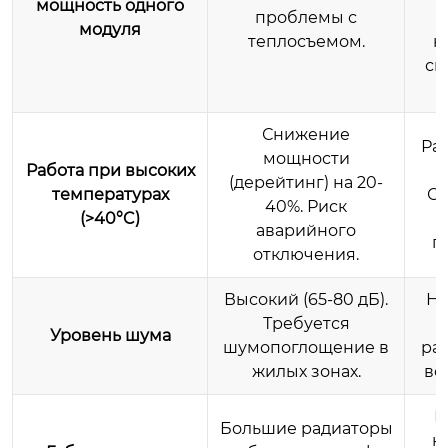
мощность одного
проблемы с
модуля
теплосъемом.
к
св
Снижение
Ра
мощности
Работа при высоких
(дерейтинг) на 20-
температурах
Ст
40%. Риск
(>40°C)
аварийного
п
отключения.
Высокий (65-80 дБ).
Ни
Требуется
д
Уровень шума
шумопоглощение в
ра
жилых зонах.
ве
К
Большие радиаторы
к