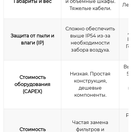
Габариты и вес
и объемные шкафы.
Лег
Тяжелые кабели.
Сложно обеспечить
д
Защита от пыли и
выше IP54 из-за
I
влаги (IP)
необходимости
Ге
забора воздуха.
Выс
Низкая. Простая
5
Стоимость
конструкция,
оборудования
дешевые
г
(CAPEX)
компоненты.
Ре
Частая замена
Стоимость
фильтров и