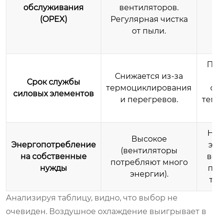
обслуживания
вентиляторов.
(OPEX)
Регулярная чистка
от пыли.
Пр
Снижается из-за
Срок службы
термоциклирования
с
силовых элементов
и перегревов.
тем
Ни
Высокое
Энергопотребление
э
(вентиляторы
на собственные
ве
потребляют много
нужды
пр
энергии).
т
Анализируя таблицу, видно, что выбор не
очевиден. Воздушное охлаждение выигрывает в