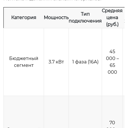
Средняя
Тип
Категория
Мощность
цена
подключения
х
(руб.)
45
Бюджетный
000 –
3.7 кВт
1 фаза (16А)
сегмент
65
000
70