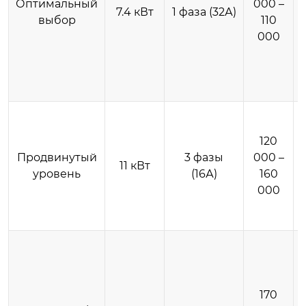
Оптимальный
000 –
7.4 кВт
1 фаза (32А)
выбор
110
000
120
Продвинутый
3 фазы
000 –
11 кВт
уровень
(16А)
160
000
170