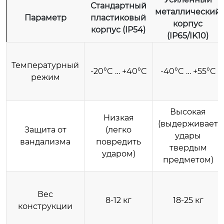
Стандартный
металлический
Параметр
пластиковый
корпус
корпус (IP54)
(IP65/IK10)
Температурный
-20°C … +40°C
-40°C … +55°C
режим
Высокая
Низкая
(выдерживает
Защита от
(легко
удары
вандализма
повредить
твердым
ударом)
предметом)
Вес
8-12 кг
18-25 кг
конструкции