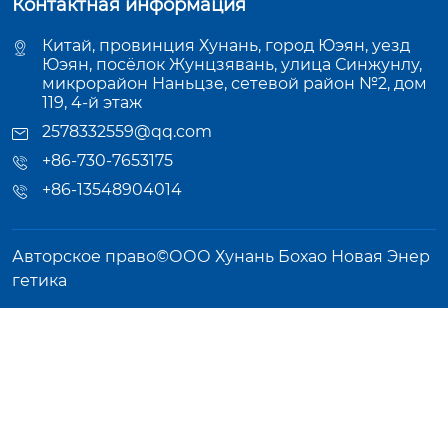
Контактная информация
Китай, провинция Хунань, город Юэян, уезд
Юэян, посёлок Жунцзявань, улица Синжунлу,
микрорайон Наньцзе, сетевой район №2, дом
119, 4-й этаж
2578332559@qq.com
+86-730-7653175
+86-13548904014
Авторское право©ООО Хунань Бохао Новая Энер
гетика