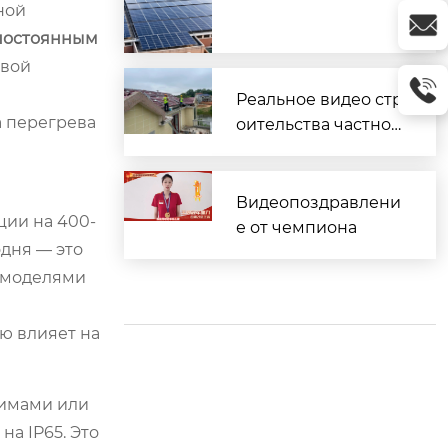
ной
 постоянным
овой
Реальное видео стр
а перегрева
оительства частног
о дома
Видеопоздравлени
ции на 400-
е от чемпиона
дня — это
с моделями
ю влияет на
зимами или
а IP65. Это