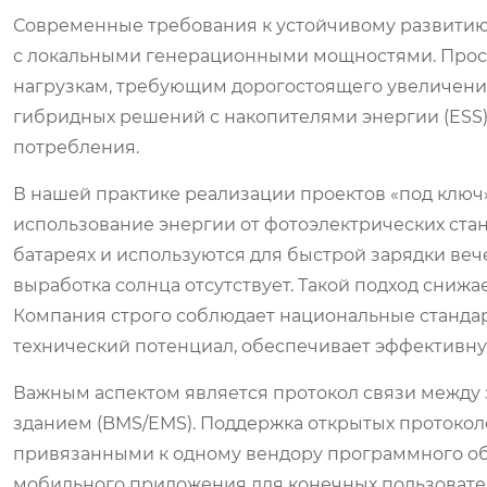
Современные требования к устойчивому развитию
с локальными генерационными мощностями. Прост
нагрузкам, требующим дорогостоящего увеличени
гибридных решений с накопителями энергии (ESS)
потребления.
В нашей практике реализации проектов «под клю
использование энергии от фотоэлектрических ста
батареях и используются для быстрой зарядки веч
выработка солнца отсутствует. Такой подход сниж
Компания строго соблюдает национальные стандар
технический потенциал, обеспечивает эффективную
Важным аспектом является протокол связи между 
зданием (BMS/EMS). Поддержка открытых протоколов, 
привязанными к одному вендору программного об
мобильного приложения для конечных пользовате