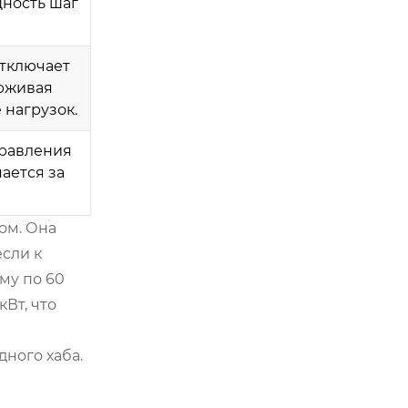
щность шаг
отключает
рживая
нагрузок.
правления
ается за
ом. Она
сли к
му по 60
кВт, что
ного хаба.