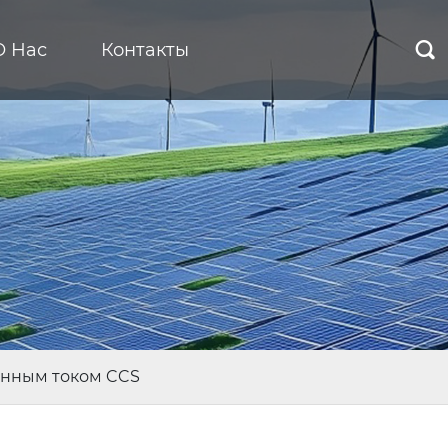
О Нас
Контакты

янным током CCS