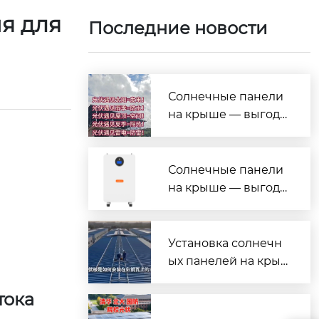
я для
Последние новости
Солнечные панели
на крыше — выгода
на все случаи жизн
и!
Солнечные панели
на крыше — выгода
на все случаи жизн
и!
Установка солнечн
ых панелей на кры
шу из профнастила
тока
(металлочерепицы)