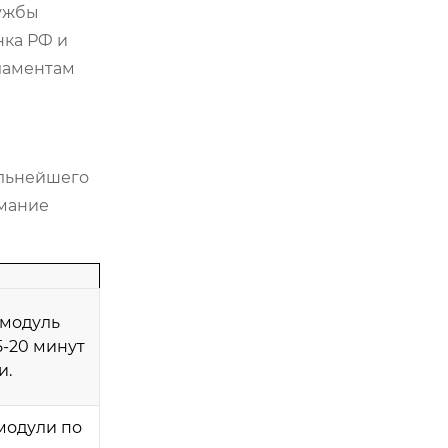
лужбы
нка РФ и
ламентам
альнейшего
имание
 модуль
5-20 минут
и.
модули по