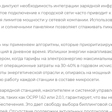
 диктуют необходимость интеграции зарядной инф
ое подключение к городской сети часто приводит 
я лимитов мощности у сетевой компании. Использо
 и солнечными панелями позволяет сглаживать пик
ч» мы применяем алгоритмы, которые приоритизиру
нций в дневное время. Излишки энергии накапливаю
ером, когда тарифы на электроэнергию максимальны,
ает операционные затраты на 30-40% в годовом исчи
ты энергетической отрасли и, опираясь на мощный
 работу каждой станции в составе микросети.
зарядной станцией, накопителем и системой управ
таких как OCPP 1.6J или 2.0.1, гарантирует, что вы 
еспечения. Это дает свободу выбора биллинговой с
лей. Отсутствие поддержки актуальных протоколов 