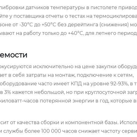
алибровки датчиков температуры в пистолете привод
йте у поставщика отчеты о тестах на термоциклиров
оне от -30°C до +50°C без дерейтинга (снижения) м
ывают на работу только до +40°C, для летнего перио
аемости
окусируются исключительно на цене закупки оборуд
ет в себя затраты на монтаж, подключение к сетям,
борудование часто имеет КПД на уровне 92-93%, в т
 3% кажется небольшой, но при круглосуточной заг
киловатт-часов потерянной энергии в год, которые 
ит от качества сборки и компонентной базы. Испол
 службы более 100 000 часов снижает частоту серв