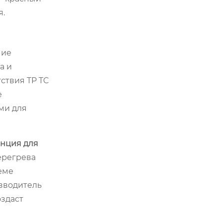
я.
чие
а и
ствия ТР ТС
е
ми для
анция для
ерегрева
еме
зводитель
оздаст