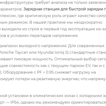
инфраструктуры требует анализа не только заявлен
параметров.
Зарядная станция для быстрой зарядки
ексом, где критическую роль играют качество сил
ным режимом. В нашей практике мы неоднократно
 выходили из строя в первый год эксплуатации из-з
ров в условиях перепадов напряжения.
диапазон выходного напряжения. Для современных
orsche Taycan или Hyundai Ioniq 5) стандартные стан
ичивают пиковую мощность. Оптимальный выбор сего
щие совместимость как с текущим парком EV, так и 
 Оборудование с PF > 0.95 снижает нагрузку на
зирует потери на реактивную энергию, что напряму
ной установки в климатических зонах с холодными 
 — IP54, однако мы рекомендуем ориентироваться н