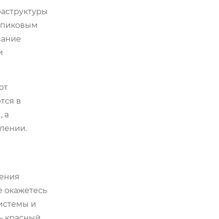
раструктуры
к пиковым
вание
и
ют
тся в
 а
слении.
ления
не окажетесь
истемы и
— красный