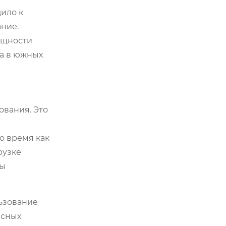
ило к
ание.
ощности
да в южных
ования. Это
о время как
рузке
вы
ьзование
исных