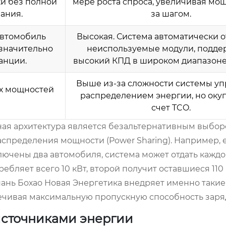
и без полной
мере роста спроса, увеличивая мо
ания.
за шагом.
автомобиль
Высокая. Система автоматически 
значительно
неиспользуемые модули, подде
анции.
высокий КПД в широком диапазоне 
Выше из-за сложности системы у
ых мощностей
распределением энергии, но окуп
счет TCO.
ная архитектура является безальтернативным выбор
спределения мощности (Power Sharing). Например, е
ючены два автомобиля, система может отдать каждо
ебляет всего 10 кВт, второй получит оставшиеся 110 
ань Бохао Новая Энергетика внедряет именно такие
чивая максимальную пропускную способность заряд
источниками энергии