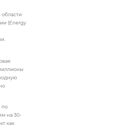
в области
ии (Energy
и.
овая
 миллионы
входную
но
 по
ям на 30-
кт как