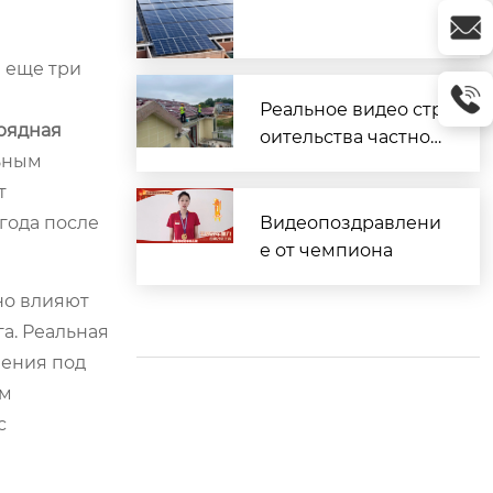
 еще три
Реальное видео стр
рядная
оительства частног
ьным
о дома
т
года после
Видеопоздравлени
е от чемпиона
но влияют
а. Реальная
чения под
ем
с