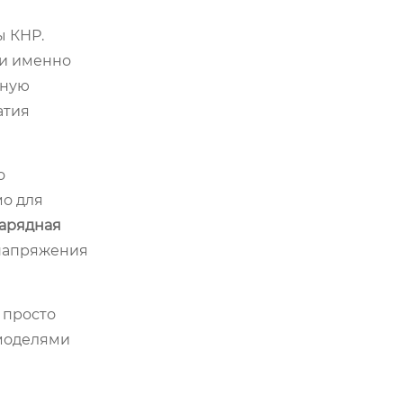
ы КНР.
ми именно
ьную
атия
о
мо для
арядная
 напряжения
 просто
 моделями