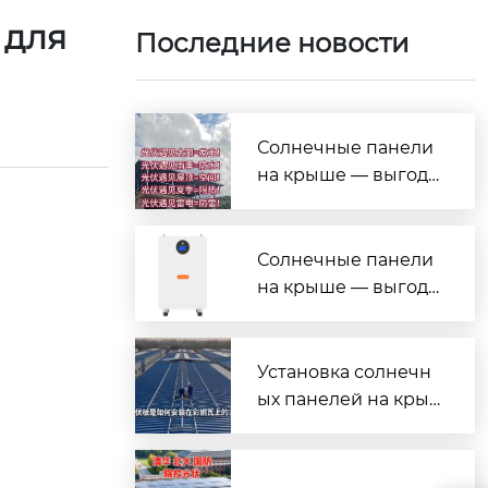
 для
Последние новости
Солнечные панели
на крыше — выгода
на все случаи жизн
и!
Солнечные панели
на крыше — выгода
на все случаи жизн
и!
Установка солнечн
ых панелей на кры
шу из профнастила
(металлочерепицы)