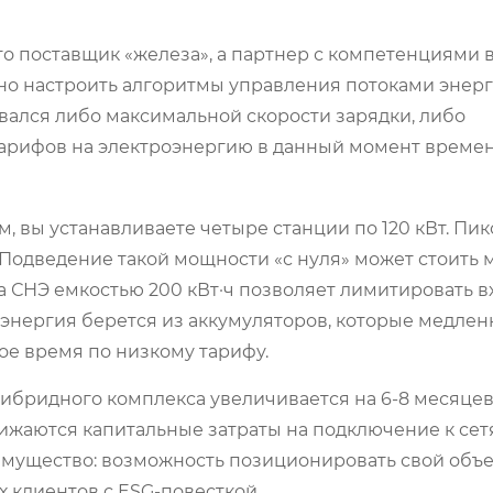
то поставщик «железа», а партнер с компетенциями 
о настроить алгоритмы управления потоками энерг
вался либо максимальной скорости зарядки, либо
тарифов на электроэнергию в данный момент времен
 вы устанавливаете четыре станции по 120 кВт. Пик
 Подведение такой мощности «с нуля» может стоить
а СНЭ емкостью 200 кВт·ч позволяет лимитировать 
я энергия берется из аккумуляторов, которые медлен
ое время по низкому тарифу.
 гибридного комплекса увеличивается на 6-8 месяцев
нижаются капитальные затраты на подключение к сет
имущество: возможность позиционировать свой объе
х клиентов с ESG-повесткой.