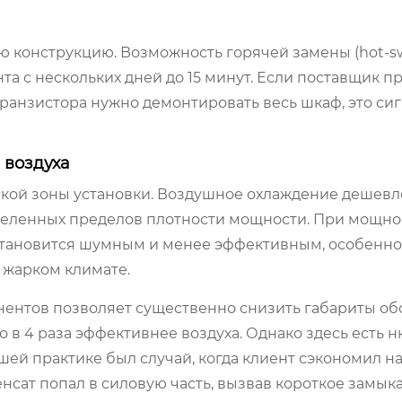
 конструкцию. Возможность горячей замены (hot-s
а с нескольких дней до 15 минут. Если поставщик п
ранзистора нужно демонтировать весь шкаф, это сиг
 воздуха
кой зоны установки. Воздушное охлаждение дешевл
еделенных пределов плотности мощности. При мощн
становится шумным и менее эффективным, особенно
 жарком климате.
нентов позволяет существенно снизить габариты о
 в 4 раза эффективнее воздуха. Однако здесь есть н
ашей практике был случай, когда клиент сэкономил на
енсат попал в силовую часть, вызвав короткое замык