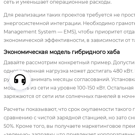
сеть и уменьшает операционные расходы.
Для реализации таких проектов требуется не прос
энергосистемной интеграции. Необходимо грамотн
Management System — EMS), чтобы приоритет отда
экономической эффективности, в зависимости от 
Экономическая модель гибридного хаба
Давайте рассмотрим конкретный пример. Допустим,
одновременная нагрузка может достигать 480 кВт.
рублей и занимать месяцы согласований. Установк
мощность из сети на уровне 100-150 кВт. Остальна
заряжаются от сети или солнечных панелей в ночн
Расчеты показывают, что срок окупаемости такого
сравнению с чистой зарядной станцией, но зато с
50%. Кроме того, вы получаете маркетинговое пре
«зеленую» заправку, что привлекает корпоративны