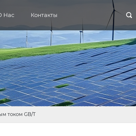
О Нас
Контакты

ым током GB/T