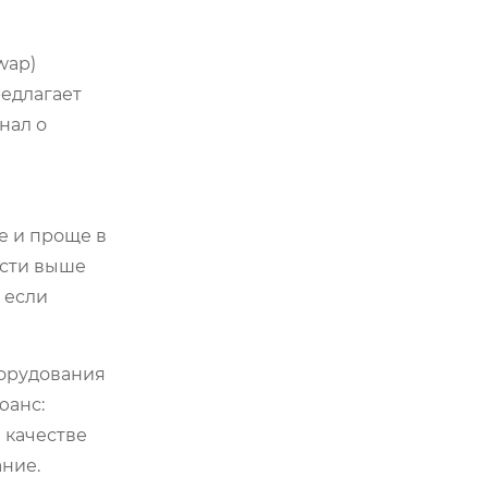
wap)
редлагает
нал о
е и проще в
ости выше
 если
борудования
юанс:
 качестве
ание.