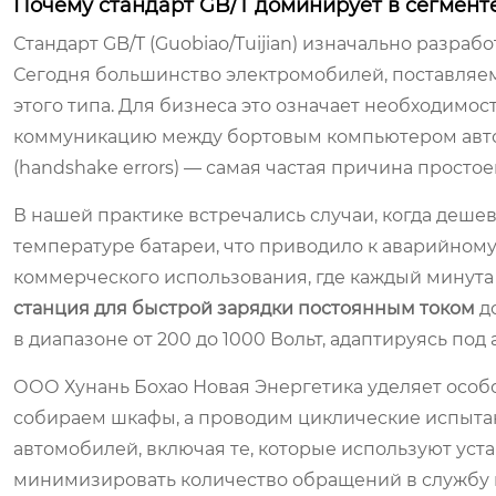
Почему стандарт GB/T доминирует в сегмент
Стандарт GB/T (Guobiao/Tuijian) изначально разраб
Сегодня большинство электромобилей, поставляе
этого типа. Для бизнеса это означает необходимос
коммуникацию между бортовым компьютером авто
(handshake errors) — самая частая причина простое
В нашей практике встречались случаи, когда деше
температуре батареи, что приводило к аварийному
коммерческого использования, где каждый минута
станция для быстрой зарядки постоянным током
д
в диапазоне от 200 до 1000 Вольт, адаптируясь под
ООО Хунань Бохао Новая Энергетика уделяет особ
собираем шкафы, а проводим циклические испыта
автомобилей, включая те, которые используют уст
минимизировать количество обращений в службу 