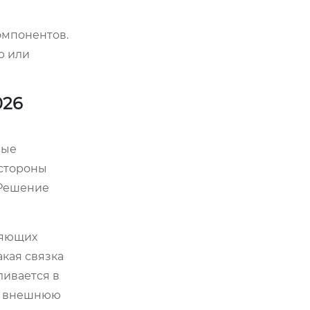
компонентов.
ю или
026
вые
 стороны
 Решение
няющих
кая связка
ливается в
на внешнюю