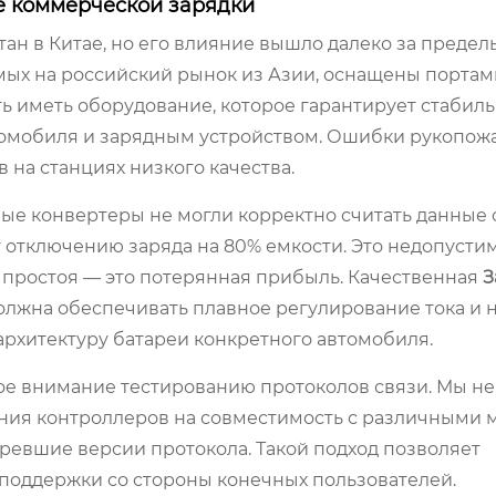
е коммерческой зарядки
отан в Китае, но его влияние вышло далеко за предел
мых на российский рынок из Азии, оснащены порта
ть иметь оборудование, которое гарантирует стабил
мобиля и зарядным устройством. Ошибки рукопож
в на станциях низкого качества.
вые конвертеры не могли корректно считать данные 
 отключению заряда на 80% емкости. Это недопусти
 простоя — это потерянная прибыль. Качественная
З
олжна обеспечивать плавное регулирование тока и
 архитектуру батареи конкретного автомобиля.
ое внимание тестированию протоколов связи. Мы не
ния контроллеров на совместимость с различными
аревшие версии протокола. Такой подход позволяет
поддержки со стороны конечных пользователей.