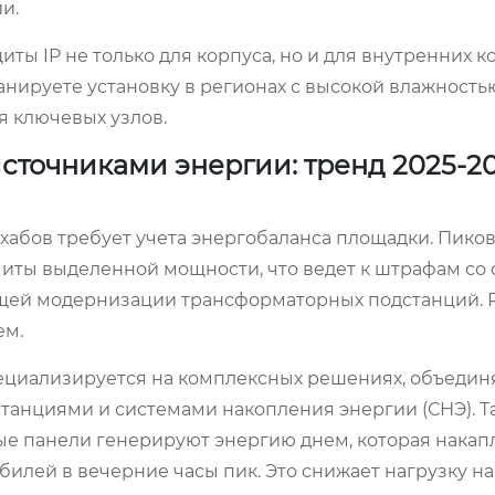
и.
иты IP не только для корпуса, но и для внутренних 
ланируете установку в регионах с высокой влажность
я ключевых узлов.
сточниками энергии: тренд 2025-2
абов требует учета энергобаланса площадки. Пико
миты выделенной мощности, что ведет к штрафам со
ящей модернизации трансформаторных подстанций.
ем.
ециализируется на комплексных решениях, объеди
танциями и системами накопления энергии (СНЭ). Та
ые панели генерируют энергию днем, которая накап
мобилей в вечерние часы пик. Это снижает нагрузку 