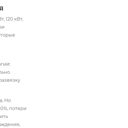
я
 120 кВт,
ри
оторые
гий:
льно
развязку
а. Но
60%, потери
сить
аждения,