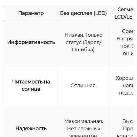
Сегмен
Параметр
Без дисплея (LED)
LCD/LED
Средн
Низкая. Только
Напряж
Информативность
статус (Заряд/
ток, %
Ошибка).
ошиб
Хорошая
Читаемость на
Отличная.
нали
солнце
подсве
Максимальная.
Высок
Надежность
Нет сложных
Прос
элементов.
констру