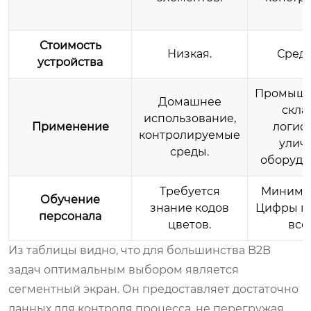
Стоимость
Низкая.
Средн
устройства
Промыш
Домашнее
скла
использование,
Применение
логист
контролируемые
улич
среды.
оборудо
Требуется
Минимал
Обучение
знание кодов
Цифры п
персонала
цветов.
все
Из таблицы видно, что для большинства B2B
задач оптимальным выбором является
сегментный экран. Он предоставляет достаточно
данных для контроля процесса, не перегружая