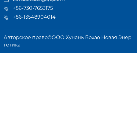
+86-730-7653175
+86-13548904014
Авторское право©ООО Хунань Бохао Новая Энер
гетика