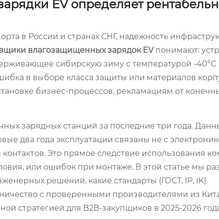
арядки EV определяет рентабельн
рта в России и странах СНГ, надежность инфрастру
вщики влагозащищенных зарядок EV
понимают: устр
выдерживающее сибирскую зиму с температурой -40°C
шибка в выборе класса защиты или материалов корп
остановке бизнес-процессов, рекламациям от конечн
ных зарядных станций за последние три года. Данн
вые два года эксплуатации связаны не с электронико
контактов. Это прямое следствие использования ко
овия, или ошибок при монтаже. В этой статье мы ра
енерных решений, какие стандарты (ГОСТ, IP, IK)
дничество с проверенными производителями из Кита
ой стратегией для B2B-закупщиков в 2025-2026 года