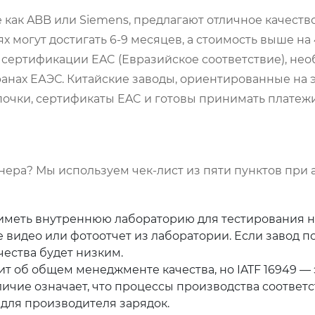
как ABB или Siemens, предлагают отличное качество
х могут достигать 6-9 месяцев, а стоимость выше на
 сертификации EAC (Евразийское соответствие), не
ранах ЕАЭС. Китайские заводы, ориентированные на 
очки, сертификаты EAC и готовы принимать платежи
нера? Мы используем чек-лист из пяти пунктов при 
иметь внутреннюю лабораторию для тестирования н
 видео или фотоотчет из лаборатории. Если завод п
чества будет низким.
ит об общем менеджменте качества, но IATF 16949 — 
ичие означает, что процессы производства соответ
для производителя зарядок.