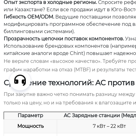
Опыт экспорта в холодные регионы.
Спросите рефер
или Казахстане? Если все продажи идут в Юго-Вост
Гибкость OEM/ODM.
Ведущие поставщики позволяют
модифицировать программное обеспечение под в
биллинговыми системами).
Прозрачность цепочки поставок компонентов.
Узна
Использование брендовых компонентов (например, 
китайские аналоги вроде Chint) повышает надежно
Не верьте словам «высокое качество». Требуйте 
график наработки на отказ (MTBF) и результаты те
Сравнение технологий: AC против
При закупке важно четко понимать разницу между 
только на цену, но и на требования к влагозащите 
Параметр
AC Зарядные станции (Мед
Мощность
7 кВт – 22 кВт