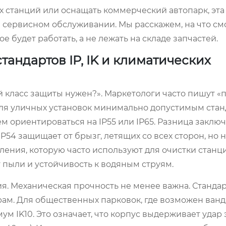
 станций или оснащать коммерческий автопарк, эта
 сервисном обслуживании. Мы расскажем, на что см
 будет работать, а не лежать на складе запчастей.
тандартов IP, IK и климатических
й класс защиты нужен?». Маркетологи часто пишут «
Для уличных установок минимально допустимым ста
м ориентироваться на IP55 или IP65. Разница заключ
P54 защищает от брызг, летящих со всех сторон, но 
ения, которую часто используют для очистки станц
т пыли и устойчивость к водяным струям.
я. Механическая прочность не менее важна. Стандарт
арам. Для общественных парковок, где возможен ван
 IK10. Это означает, что корпус выдерживает удар