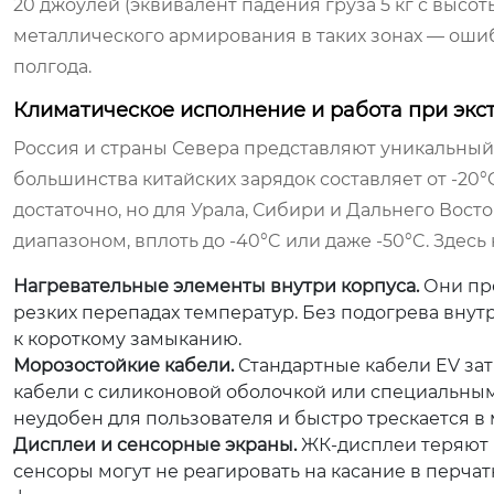
20 джоулей (эквивалент падения груза 5 кг с высо
металлического армирования в таких зонах — ошиб
полгода.
Климатическое исполнение и работа при экс
Россия и страны Севера представляют уникальный
большинства китайских зарядок составляет от -20°
достаточно, но для Урала, Сибири и Дальнего Во
диапазоном, вплоть до -40°C или даже -50°C. Здес
Нагревательные элементы внутри корпуса.
Они пре
резких перепадах температур. Без подогрева внутр
к короткому замыканию.
Морозостойкие кабели.
Стандартные кабели EV зат
кабели с силиконовой оболочкой или специальным
неудобен для пользователя и быстро трескается в 
Дисплеи и сенсорные экраны.
ЖК-дисплеи теряют к
сенсоры могут не реагировать на касание в перча