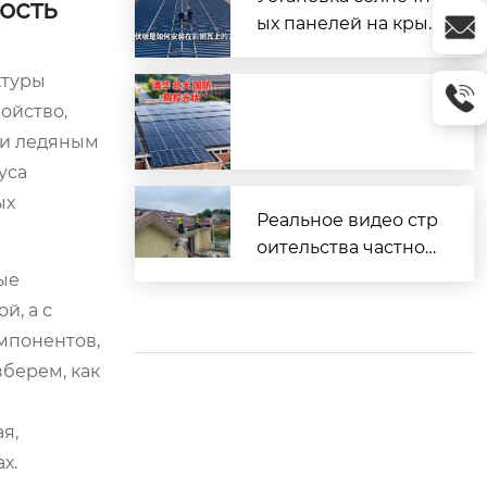
ость
ых панелей на кры
шу из профнастила
(металлочерепицы)
ктуры
ойство,
 и ледяным
уса
ых
Реальное видео стр
оительства частног
о дома
ые
й, а с
мпонентов,
зберем, как
я,
х.