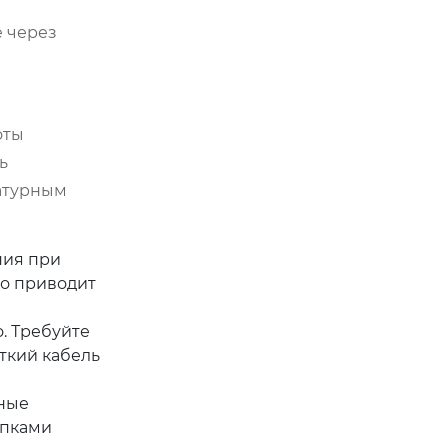
е через
оты
ь
ратурным
ния при
то приводит
. Требуйте
ткий кабель
тные
опками