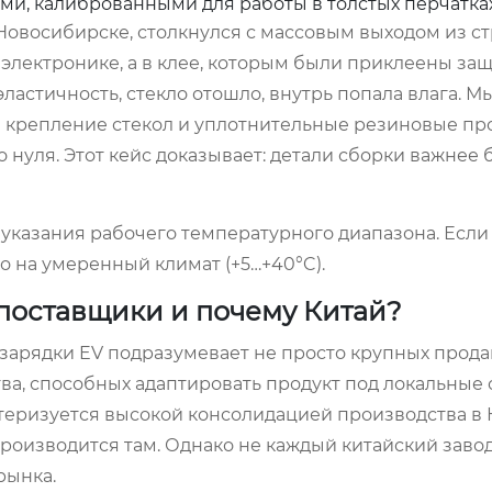
и, калиброванными для работы в толстых перчатках
 Новосибирске, столкнулся с массовым выходом из с
в электронике, а в клее, которым были приклеены за
эластичность, стекло отошло, внутрь попала влага. 
 крепление стекол и уплотнительные резиновые пр
о нуля. Этот кейс доказывает: детали сборки важнее
указания рабочего температурного диапазона. Если
но на умеренный климат (+5…+40°C).
 поставщики и почему Китай?
зарядки EV
подразумевает не просто крупных продав
а, способных адаптировать продукт под локальные 
теризуется высокой консолидацией производства в 
роизводится там. Однако не каждый китайский заво
рынка.