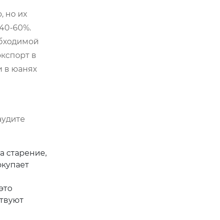
, но их
 40-60%.
обходимой
экспорт в
 в юанях
аудите
а старение,
окупает
это
ствуют