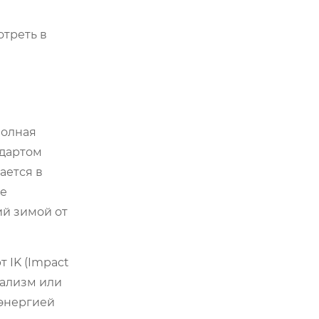
отреть в
полная
ндартом
ается в
не
ий зимой от
 IK (Impact
дализм или
 энергией