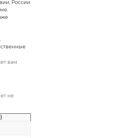
вии, России
ме.
аже
.
чественные
жет вам
ет не
)