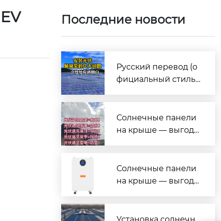
 EV
Последние новости
Русский перевод (о
фициальный стиль,
под презентацию/и
нформационные бр
ошюры)
Солнечные панели
на крыше — выгода
на все случаи жизн
и!
Солнечные панели
на крыше — выгода
на все случаи жизн
и!
Установка солнечн