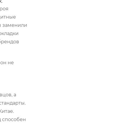
.
троя
щитные
Мы заменили
окладки
 брендов
 он не
цов, а
стандарты.
Китае.
д способен