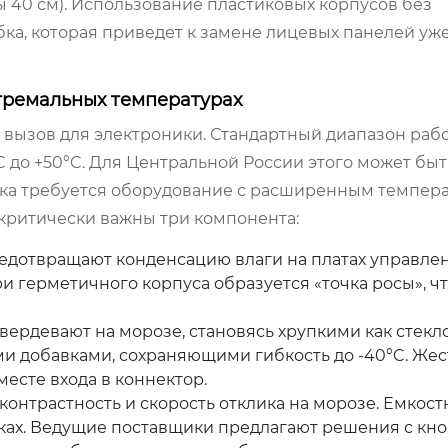
ты 40 см). Использование пластиковых корпусов без
ка, которая приведет к замене лицевых панелей уж
тремальных температурах
 вызов для электроники. Стандартный диапазон раб
C до +50°C. Для Центральной России этого может быт
стока требуется оборудование с расширенным темпе
ь критически важны три компонента:
дотвращают конденсацию влаги на платах управле
и герметичного корпуса образуется «точка росы», ч
вердевают на морозе, становясь хрупкими как стекло
и добавками, сохраняющими гибкость до -40°C. Жес
месте входа в коннектор.
онтрастность и скорость отклика на морозе. Емкос
тках. Ведущие поставщики предлагают решения с кн