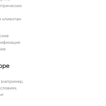
ктрических
я клиентам
еские
ртификация
ние
оре
 (например,
условиях.
ит