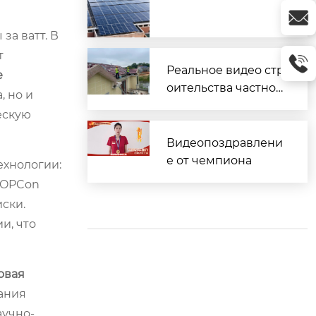
за ватт. В
т
Реальное видео стр
е
оительства частног
, но и
о дома
ескую
Видеопоздравлени
е от чемпиона
ехнологии:
 TOPCon
ски.
и, что
овая
ания
аучно-