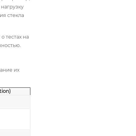
 нагрузку
ия стекла
о тестах на
жностью.
а
ание их
tion)