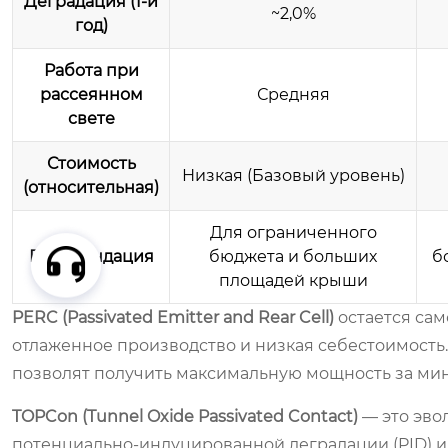
Деградация (1-й
~2,0%
год)
Работа при
рассеянном
Средняя
свете
Стоимость
Низкая (Базовый уровень)
(относительная)
Для ограниченного
Рекомендация
бюджета и больших
б
площадей крыши
PERC (Passivated Emitter and Rear Cell)
остается сам
отлаженное производство и низкая себестоимость
позволят получить максимальную мощность за ми
TOPCon (Tunnel Oxide Passivated Contact)
— это эво
потенциально-индуцированной деградации (PID) и 