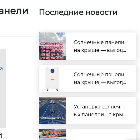
панели
Последние новости
Солнечные панели
на крыше — выгода
на все случаи жизн
и!
а
Солнечные панели
на крыше — выгода
на все случаи жизн
и!
Установка солнечн
ых панелей на кры
шу из профнастила
(металлочерепицы)
и