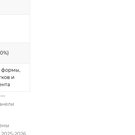
30%)
 формы,
тков и
ента
 —
анели
жены
 2025-2026