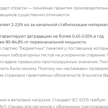
дарт отрасли — линейная гарантия производительно
ставщиков существенно отличаются.
яет 2-2,5% из-за начальной стабилизации материала
арантируют деградацию не более 0,45-0,55% в год.
ее 80-84,8% от первоначальной мощности.
ил партию “бюджетных” панелей у поставщика, котор
енных лабораторных тестов на ускоренное старение. 
 что вдвое превысило прогнозируемые значения. По
нить было некому. Поэтому мы настаиваем: проверя
 страховки гарантийных обязательств (Insurance B
е и ветровые нагрузки. Стандарт IEC 61215 требует
г/м²). Однако для регионов с обильными снегопадами