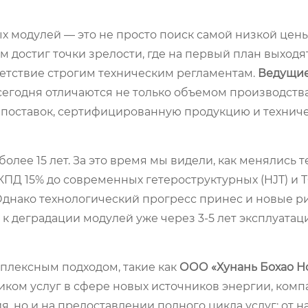
 модулей — это не просто поиск самой низкой цены 
 достиг точки зрелости, где на первый план выходя
ветствие строгим техническим регламентам.
Ведущи
егодня отличаются не только объемом производства
 поставок, сертифицированную продукцию и технич
ее 15 лет. За это время мы видели, как менялись т
КПД 15% до современных гетероструктурных (HJT) и
Однако технологический прогресс принес и новые ри
деградации модулей уже через 3-5 лет эксплуатаци
плексным подходом, такие как
ООО «Хунань Бохао Н
ком услуг в сфере новых источников энергии, комп
, но и на предоставлении полного цикла услуг: от н