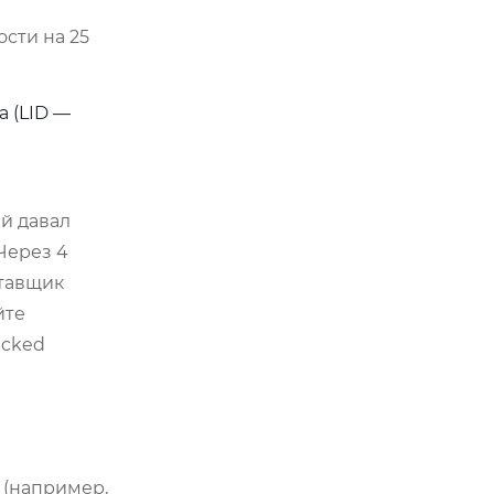
сти на 25
 (LID —
ый давал
Через 4
ставщик
йте
acked
 (например,