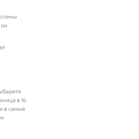
истемы
 он
ет
выберете
зница в 16
и в самые
им