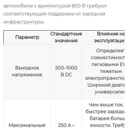
автомобили с архитектурой 800 В требуют
соответствующей поддержки от зарядной
инфраструктуры.
Стандартные
Влияние на
Параметр
значения
эксплуатацию
Определяет
совместимость
легковыми EV 
Выходное
200–1000
тяжелым
напряжение
В DC
электротранспор
Широкий диапа
универсален.
Чем выше ток, 
быстрее зарядка
батарей больш
Максимальный
250 А –
емкости. Требу