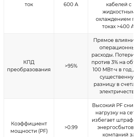
ток
600 А
кабелей с
жидкостным
охлаждением п
токах >400 А.
Прямое влияние
операционны
расходы. Потери 
КПД
против 3% на об
>95%
преобразования
100 МВт·ч в год 
существенну
разницу в счетах
электричество
Высокий PF сниж
нагрузку на сет
избегает штрафо
Коэффициент
>0.99
энергосбытов
мощности (PF)
компаний за