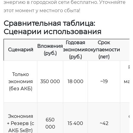
энергию в городской сети бесплатно. Уточняйте
этот момент у местного сбыта!
Сравнительная таблица:
Сценарии использования
Годовая
Срок
Вложения
Сценарий
экономия
окупаемости
(руб.)
(руб.)
(лет)
Р
Только
экономия
350 000
18 000
~19
мак
(без АКБ)
и
Экономия
о
650
+ Резерв (с
15 400
~42
000
АКБ 5кВт)