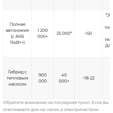
*Эк
Полная
под
автономия
1 200
25 000*
>50
(с АКБ
000+
тех
15кВт+)
Для
т
Гибрид с
900
40
тепловым
~18-22
000
000+
э
насосом
Обратите внимание на последний пункт. Если вы
отапливаете дом не газом, а электричеством