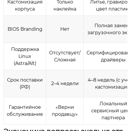
Кастомизация
Только
Литье, гравиров
корпуса
наклейка
цвет пластика
Полная замен
BIOS Branding
Нет
загрузочного экр
Поддержка
Отсутствует/
Сертифицирован
Linux
Сложная
драйверы
(Astra/Alt)
Срок поставки
4–8 недель (с уч
2–4 недели
(РФ)
кастомизации
Локальный
Гарантийное
«Верни
сервисный цен
обслуживание
продавцу»
партнера