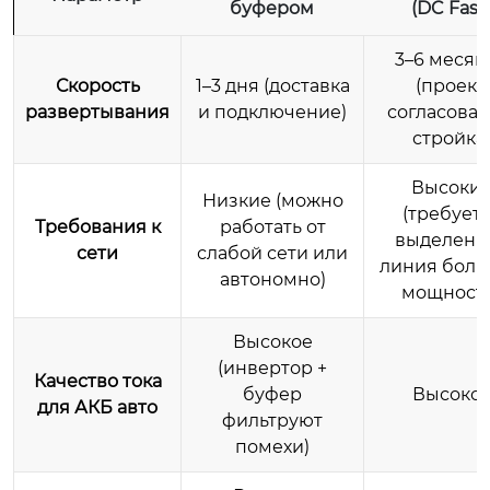
буфером
(DC Fast
3–6 месяц
Скорость
1–3 дня (доставка
(проект,
развертывания
и подключение)
согласован
стройка
Высоки
Низкие (можно
(требует
Требования к
работать от
выделенн
сети
слабой сети или
линия бол
автономно)
мощност
Высокое
(инвертор +
Качество тока
буфер
Высоко
для АКБ авто
фильтруют
помехи)