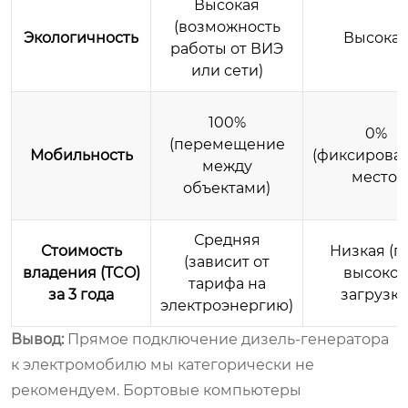
Высокая
(возможность
Экологичность
Высока
работы от ВИЭ
или сети)
100%
0%
(перемещение
Мобильность
(фиксирова
между
место)
объектами)
Средняя
Стоимость
Низкая (п
(зависит от
владения (TCO)
высоко
тарифа на
за 3 года
загрузке
электроэнергию)
Вывод:
Прямое подключение дизель-генератора
к электромобилю мы категорически не
рекомендуем. Бортовые компьютеры